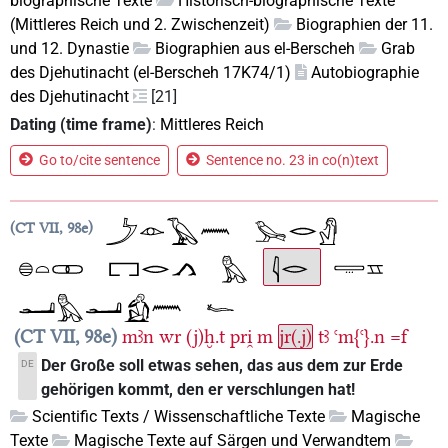
biographische Texte
Historisch-biographische Texte
(Mittleres Reich und 2. Zwischenzeit)
Biographien der 11.
und 12. Dynastie
Biographien aus el-Berscheh
Grab
des Djehutinacht (el-Berscheh 17K74/1)
Autobiographie
des Djehutinacht
[21]
Dating (time frame)
:
Mittleres Reich
Go to/cite sentence
Sentence no. 23 in co(n)text
CT VII, 98e
CT VII, 98e
mꜣn
wr
(j)ḫ.t
pri̯
m
jr(.j)
tꜣ
ꜥm{ꜥ}.n
=f
Der Große soll etwas sehen, das aus dem zur Erde
DE
gehörigen kommt, den er verschlungen hat!
Scientific Texts / Wissenschaftliche Texte
Magische
Texte
Magische Texte auf Särgen und Verwandtem