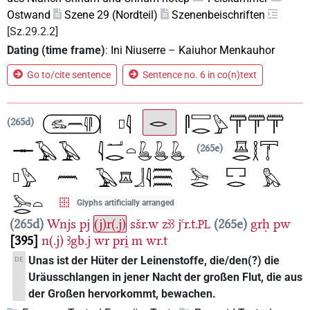
Ostwand
Szene 29 (Nordteil)
Szenenbeischriften
[Sz.29.2.2]
Dating (time frame)
:
Ini Niuserre
–
Kaiuhor Menkauhor
Go to/cite sentence
Sentence no. 6 in co(n)text
265d
265e
Glyphs artificially arranged
265d
Wnjs
pj
(j)r(.j)
sšr.w
zꜣꜣ
jꜥr.t.
265e
grḥ
pw
PL
395
n(.j)
ꜣgb.j
wr
pri̯
m
wr.t
Unas ist der Hüter der Leinenstoffe, die/den(?) die
DE
Uräusschlangen in jener Nacht der großen Flut, die aus
der Großen hervorkommt, bewachen.