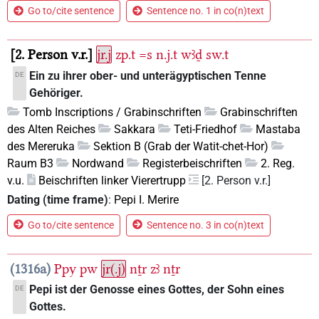
Go to/cite sentence
Sentence no. 1 in co(n)text
2. Person v.r.
jr.j
zp.t
=s
n.j.t
wꜣḏ
sw.t
Ein zu ihrer ober- und unterägyptischen Tenne
DE
Gehöriger.
Tomb Inscriptions / Grabinschriften
Grabinschriften
des Alten Reiches
Sakkara
Teti-Friedhof
Mastaba
des Mereruka
Sektion B (Grab der Watit-chet-Hor)
Raum B3
Nordwand
Registerbeischriften
2. Reg.
v.u.
Beischriften linker Vierertrupp
[2. Person v.r.]
Dating (time frame)
:
Pepi I. Merire
Go to/cite sentence
Sentence no. 3 in co(n)text
1316a
Ppy
pw
jr(.j)
nṯr
zꜣ
nṯr
Pepi ist der Genosse eines Gottes, der Sohn eines
DE
Gottes.