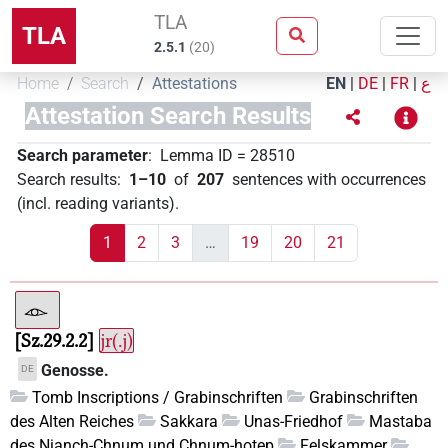
TLA
TLA
2.5.1
(
20
)
Home
Search
Attestations
EN
|
DE
|
FR
|
ع
Attestation Search Results
Search parameter
:
Lemma ID
=
28510
Search results
:
1–10
of
207
sentences with occurrences
(incl. reading variants)
.
1
2
3
…
19
20
21
Sz.29.2.2
jr(.j)
Genosse.
DE
Tomb Inscriptions / Grabinschriften
Grabinschriften
des Alten Reiches
Sakkara
Unas-Friedhof
Mastaba
des Nianch-Chnum und Chnum-hotep
Felskammer