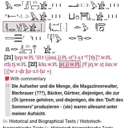
21
ḫrp.w.
ꜤšꜢ.t
(j)m(.j).
-r(ʾ)-s.t
Ꜥ⸮[tḫ]?.w.
PL
PL
PL
rtḥ.tj.w.
22
kꜢn.w.
jr(.j).w.
jꜤf
jri̯.w
sṯ
šm.w
PL
PL
PL
[j]w
r-ḏr
ẖr-s.t-ḥr
=j
With commentary
Die Aufseher und die Menge, die Magazinverwalter,
DE
Bierbrauer (???), Bäcker, Gärtner, diejenigen, die zur
(Öl-)presse gehören, und diejenigen, die den "Duft des
Sommers" produzieren - (sie) waren allesamt unter
meiner Aufsicht.
Historical and Biographical Texts / Historisch-