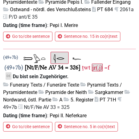
Pyramidentexte
Pyramide Pepis I.
Fallender Eingang
Ostwand - nördl. des Verschlußsteins
PT 684
2061a
P/D ant/E 35
Dating (time frame)
:
Pepi I. Merire
Go to/cite sentence
Sentence no. 15 in co(n)text
49+7b
49+7b
Nt/F/Ne AV 34 = 326
ṯwt
jr(.j)
=f
Du bist sein Zugehöriger.
DE
Funerary Texts / Funeräre Texte
Pyramid Texts /
Pyramidentexte
Pyramide der Neith
Sargkammer
Nordwand, östl. Partie
A
5. Register
PT 71H
49+7b
Nt/F/Ne AV 33 = 325
Dating (time frame)
:
Pepi II. Neferkare
Go to/cite sentence
Sentence no. 5 in co(n)text