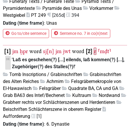
Funerary Texts / Funeräre Texte
Pyramid Texts /
Pyramidentexte
Pyramide des Unas
Vorkammer
Westgiebel
PT 249
[265d]
394
Dating (time frame)
:
Unas
Go to/cite sentence
Sentence no. 7 in co(n)text
1
jm
ḫpr
word
sj[n]
jm
jwt
word
2
r
⸢mḏt⸣
'Laß es geschehen(?) [...] eilends, laß kommen(?) [...],
DE
Zugehöriger(?) des Stalles(?)!'
Tomb Inscriptions / Grabinschriften
Grabinschriften
des Alten Reiches
Achmim
Felsgräbernekropole von
El-Hawawisch
Felsgräber
Quadrate BA, CA und GA
Grab BA63 des Intef/Bechenet
Kultraum
Nordwand
Grabherr rechts vor Schlächterszenen und Herdentieren
Beischriften Schlächterszene in oberem Register
Aufforderung
[1]
Dating (time frame)
:
6. Dynastie