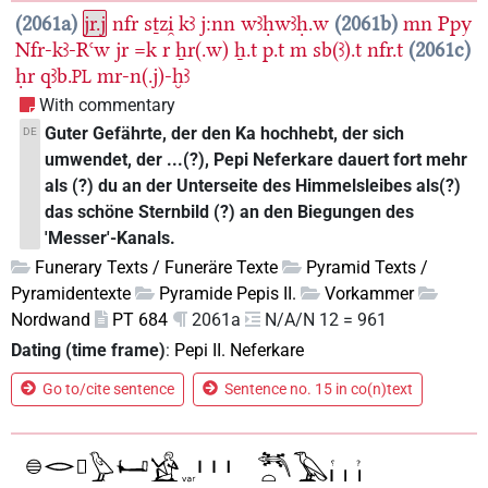
2061a
jr.j
nfr
sṯzi̯
kꜣ
j:nn
wꜣḥwꜣḥ.w
2061b
mn
Ppy
Nfr-kꜣ-Rꜥw
jr
=k
r
ẖr(.w)
ẖ.t
p.t
m
sb(ꜣ).t
nfr.t
2061c
ḥr
qꜣb.
mr-n(.j)-ḫꜣ
PL
With commentary
Guter Gefährte, der den Ka hochhebt, der sich
DE
umwendet, der ...(?), Pepi Neferkare dauert fort mehr
als (?) du an der Unterseite des Himmelsleibes als(?)
das schöne Sternbild (?) an den Biegungen des
'Messer'-Kanals.
Funerary Texts / Funeräre Texte
Pyramid Texts /
Pyramidentexte
Pyramide Pepis II.
Vorkammer
Nordwand
PT 684
2061a
N/A/N 12 = 961
Dating (time frame)
:
Pepi II. Neferkare
Go to/cite sentence
Sentence no. 15 in co(n)text