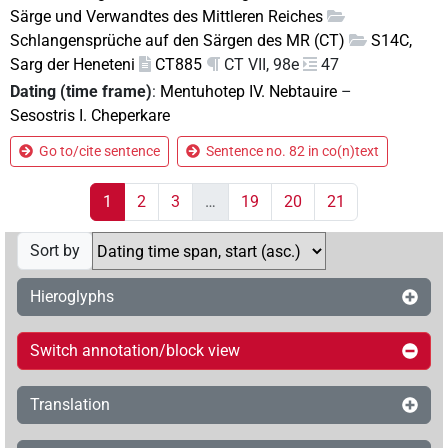
Särge und Verwandtes des Mittleren Reiches
Schlangensprüche auf den Särgen des MR (CT)
S14C,
Sarg der Heneteni
CT885
CT VII, 98e
47
Dating (time frame)
:
Mentuhotep IV. Nebtauire
–
Sesostris I. Cheperkare
Go to/cite sentence
Sentence no. 82 in co(n)text
1
2
3
…
19
20
21
Sort by
Hieroglyphs
Switch annotation/block view
Translation