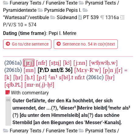
Funerary Texts / Funeräre Texte
Pyramid Texts /
Pyramidentexte
Pyramide Pepis I.
"Wartesaal"/vestibule
Südwand
PT 539
1316a
P/V/S 10 = 574
Dating (time frame)
:
Pepi I. Merire
Go to/cite sentence
Sentence no. 54 in co(n)text
2061a
[jr.j]
[nfr]
[sṯzi̯]
[kꜣ]
[j:nn]
[wꜣḥwꜣḥ.w]
2061b
[mn]
P/D ant/E 36
[Mr.y-Rꜥw]
[p]n
j[r]
=
[k]
[ẖr]
[ẖ.t]
[p.t]
⸢m⸣
s[bꜣ].t
nfr.t
2061c
[ḥr]
[qꜣb.
]
[mr-n(.j)-ḫꜣ]
PL
With commentary
Guter Gefährte, der den Ka hochhebt, der sich
DE
umwendet, der ...(?), ⸢dieser⸣ [Merire bleibt] ⸢mehr als⸣
(?) [du unter dem Himmelsleib] als(?) das schöne
Sternbild [an den Biegungen des 'Messer'-Kanals].
Funerary Texts / Funeräre Texte
Pyramid Texts /