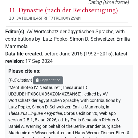
Dating (time frame)
11. Dynastie (nach der Reichseinigung)
ID JVTUL4HL45FRHF7TREHQXYZSWM
Editor(s)
:
AV Wortschatz der ägyptischen Sprache
;
with
contributions by
:
Lutz Popko
,
Simon D. Schweitzer
,
Emilia
Mammola
Data file created
:
before June 2015 (1992–2015)
,
latest
revision
:
17 Sep 2024
Please cite as
:
(
Full citation
)
Copy citation
"Mentuhotep IV. Nebtauire" (Thesaurus ID
UD2UDBHPXBCUXB5XZOMXZ5AN6E)
,
edited by AV
Wortschatz der ägyptischen Sprache
,
with contributions by
Lutz Popko
,
Simon D. Schweitzer
,
Emilia Mammola
,
in
:
Thesaurus Linguae Aegyptiae
,
Corpus edition 20, Web app
version 2.5.1, 5 Jun 2026, ed. by Tonio Sebastian Richter &
Daniel A. Werning on behalf of the Berlin-Brandenburgische
Akademie der Wissenschaften and Hans-Werner Fischer-Elfert &