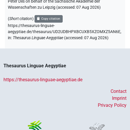
Peter Dils on behalf of the Sächsische Akademie der
Wissenschaften zu Leipzig (accessed:
07 Aug 2026
)
(
Short citation
)
Copy citation
https://thesaurus-linguae-
aegyptiae.de/thesaurus/UD2UDBHPXBCUXB5XZOMXZ5AN6E,
in
:
Thesaurus Linguae Aegyptiae
(
accessed
:
07 Aug 2026
)
Thesaurus Linguae Aegyptiae
https://thesaurus-linguae-aegyptiae.de
Contact
Imprint
Privacy Policy