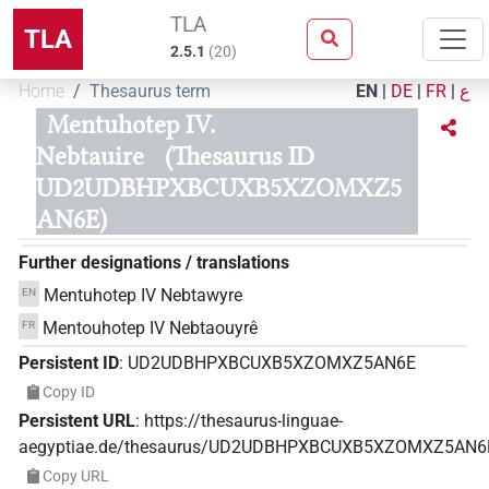
TLA
TLA
2.5.1
(
20
)
Home
Thesaurus term
EN
|
DE
|
FR
|
ع
Mentuhotep IV.
Nebtauire
(Thesaurus ID
UD2UDBHPXBCUXB5XZOMXZ5
AN6E)
Further designations / translations
Mentuhotep IV Nebtawyre
EN
Mentouhotep IV Nebtaouyrê
FR
Persistent ID
:
UD2UDBHPXBCUXB5XZOMXZ5AN6E
Copy ID
Persistent URL
:
https://thesaurus-linguae-
aegyptiae.de/thesaurus/UD2UDBHPXBCUXB5XZOMXZ5AN6
Copy URL