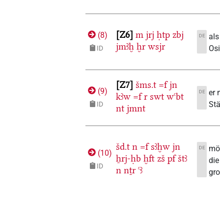
Z6
m
jrj
ḥtp
zbj
(
8
)
als
DE
jmꜣḫ
ḫr
wsjr
Osi
ID
Z7
šms.t
=f
jn
(
9
)
er 
DE
kꜣw
=f
r
swt
wꜥbt
Stä
ID
nt
jmnt
šd.t
n
=f
sꜣḫw
jn
mög
DE
(
10
)
ẖrj-ḥb
ḫft
zš
pf
štꜣ
die
ID
n
nṯr
ꜥꜣ
gro