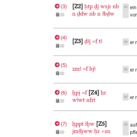
Z2
ḥtp
ḏj
wsjr
nb
(
3
)
ein
DE
n
ḏdw
nb
n
ꜣbḏw
vo
ID
(
4
)
Z3
ḏꜣj
=f
tꜣ
er 
DE
ID
(
5
)
zmꜣ
=f
bjꜣ
er 
DE
ID
ḫpj
=f
Z4
ḥr
(
6
)
er
DE
wꜣwt
nfrt
ID
ḫppt
ꜣḫw
Z5
(
7
)
auf
DE
jmꜣḫww
ḥr
=sn
pfl
ID