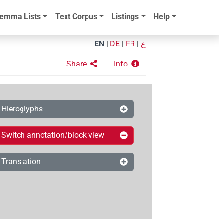
emma Lists
Text Corpus
Listings
Help
EN
|
DE
|
FR
|
ع
Share
Info
Hieroglyphs
Switch annotation/block view
Translation