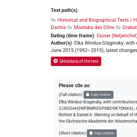
Text path(s)
:
Historical and Biographical Texts / 
Dachla
Mastaba des Dšrw
Grabst
Dating (time frame)
:
Djoser (Netjerichet
Author(s)
:
Elka Windus-Staginsky
;
with 
June 2015 (1992–2015)
,
latest change
Metadata of the text
Please cite as
:
(
Full citation
)
Copy citation
Elka Windus-Staginsky
,
with contribution
2J4OGAH2WFBMROGP6BO5K7DNXA)
,
Richter & Daniel A. Werning on behalf of
the Sächsische Akademie der Wissenschaf
(
Short citation
)
Copy citation