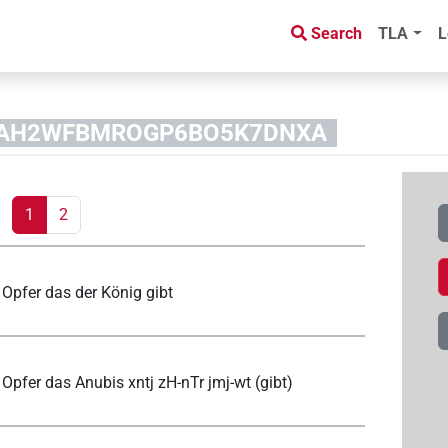
Search
TLA
L
4OGAH2WFBMROGP6BO5K7DNXA
1
2
 Opfer das der König gibt
 Opfer das Anubis xntj zH-nTr jmj-wt (gibt)