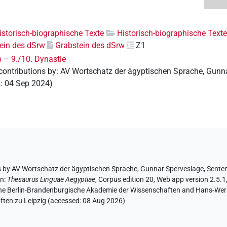
Historisch-biographische Texte
Historisch-biographische Texte
ein des dSrw
Grabstein des dSrw
Z1
)
–
9./10. Dynastie
contributions by
:
AV Wortschatz der ägyptischen Sprache
,
Gunna
s
:
04 Sep 2024
)
s by
AV Wortschatz der ägyptischen Sprache
, Gunnar Sperveslage
,
Senten
in
:
Thesaurus Linguae Aegyptiae
,
Corpus edition 20, Web app version 2.5.1
 the Berlin-Brandenburgische Akademie der Wissenschaften and Hans-Werner
ten zu Leipzig (accessed:
08 Aug 2026
)