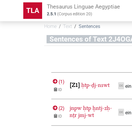
Thesaurus Linguae Aegyptiae
TLA
2.5.1
(
Corpus edition
20
)
Home
Text
Sentences
Sentences of Text 2J
(
1
)
Z1
ḥtp-ḏj-nswt
ein
DE
ID
jnpw
ḥtp
ḫntj-zḥ-
(
2
)
ein
DE
nṯr
jmj-wt
ID