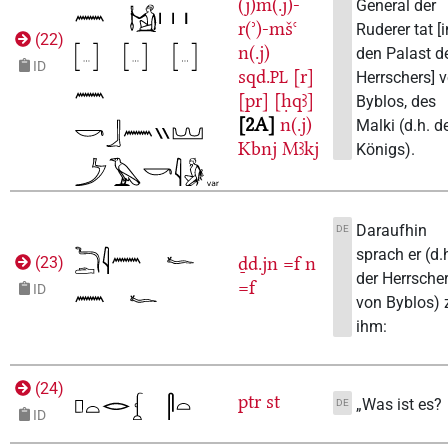
(j)m(.j)-
General der
r(ʾ)-mšꜥ
Ruderer tat [i
(
22
)
n(.j)
den Palast d
ID
sqd.
[r]
Herrschers] 
PL
[pr]
[ḥqꜣ]
Byblos, des
2A
n(.j)
Malki (d.h. d
Kbnj
Mꜣkj
Königs).
Daraufhin
DE
sprach er (d.
ḏd.jn
=f
n
(
23
)
der Herrsche
=f
ID
von Byblos) 
ihm:
(
24
)
ptr
st
„Was ist es?
DE
ID