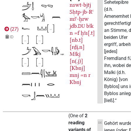
Sehetepibre
nswt-bjtj
(d.h.
Sḥtp-jb-Rꜥ
Amenemhet I.
mꜣꜥ-ḫrw
gerechtfertig
jdb.
bꜣk
DU
(
27
)
an Stimme, d
n
=f
ḫꜣs[.t]
beiden Ufer
ID
[nb.t]
ergriff, arbei
[rḏi̯.n]
[jedes]
Mꜣkj
Fremdland f
[n(.j)]
ihn, wobei de
[Kbnj]
Malki (d.h.
mnj
=n
r
König) [von
Kbnj
Byblos] uns 
Byblos anle
[ließ].“
(
One of
2
reading
Gehört wurd
DE
variants of
jenes (oder: 