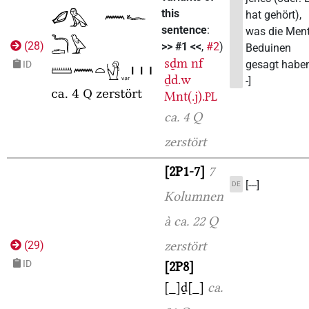
this
hat gehört),
sentence
:
was die Ment
(
28
)
>> #1 <<
,
#2
)
Beduinen
sḏm
nf
gesagt haben 
ID
ḏd.w
-]
Mnt(.j).
PL
ca. 4 Q
zerstört
2P1-7
7
[---]
DE
Kolumnen
à ca. 22 Q
zerstört
(
29
)
ID
2P8
[_]ḏ[_]
ca.