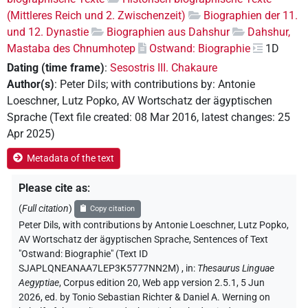
(Mittleres Reich und 2. Zwischenzeit)
Biographien der 11.
und 12. Dynastie
Biographien aus Dahshur
Dahshur,
Mastaba des Chnumhotep
Ostwand: Biographie
1D
Dating (time frame)
:
Sesostris III. Chakaure
Author(s)
:
Peter Dils
;
with contributions by
:
Antonie
Loeschner
,
Lutz Popko
,
AV Wortschatz der ägyptischen
Sprache
(
Text file created
:
08 Mar 2016
,
latest changes
:
25
Apr 2025
)
Metadata of the text
Please cite as
:
(
Full citation
)
Copy citation
Peter Dils
,
with contributions by
Antonie Loeschner
, Lutz Popko
,
AV Wortschatz der ägyptischen Sprache
,
Sentences of Text
"Ostwand: Biographie" (Text ID
SJAPLQNEANAA7LEP3K5777NN2M)
,
in
:
Thesaurus Linguae
Aegyptiae
,
Corpus edition 20, Web app version 2.5.1, 5 Jun
2026, ed. by Tonio Sebastian Richter & Daniel A. Werning on