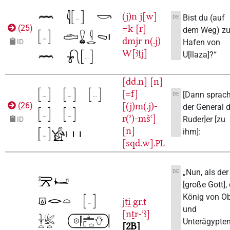
(j)n
j[w]
Bist du (auf
DE
=k
[r]
(
25
)
dem Weg) z
dmjr
n(.j)
Hafen von
ID
W[ꜣṯj]
U[llaza]?“
[ḏd.n]
[n]
[=f]
[Dann sprac
DE
[(j)m(.j)-
(
26
)
der General 
r(ʾ)-mšꜥ]
Ruder]er [zu
ID
[n]
ihm]:
[sqd.w].
PL
„Nun, als der
DE
[große Gott],
König von Ob
jṯi̯
gr.t
und
[nṯr-ꜥꜣ]
Unterägypten
2B