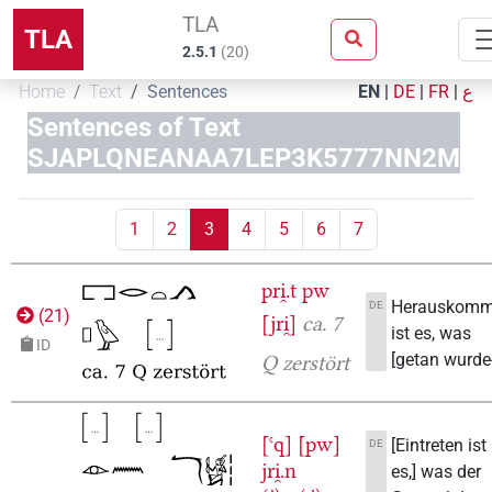
TLA
TLA
2.5.1
(
20
)
Home
Text
Sentences
EN
|
DE
|
FR
|
ع
Sentences of Text
SJAPLQNEANAA7LEP3K5777NN2M
1
2
3
4
5
6
7
pri̯.t
pw
Herauskom
DE
(
21
)
[jri̯]
ca. 7
ist es, was
ID
[getan wurde--
Q zerstört
[ꜥq]
[pw]
[Eintreten ist
DE
jri̯.n
es,] was der