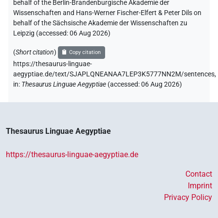
behalf of the Berlin-Brandenburgische Akademie der
Wissenschaften and Hans-Werner Fischer-Elfert & Peter Dils on
behalf of the Sächsische Akademie der Wissenschaften zu
Leipzig (accessed:
06 Aug 2026
)
(
Short citation
)
Copy citation
https://thesaurus-linguae-
aegyptiae.de/text/SJAPLQNEANAA7LEP3K5777NN2M/sentences,
in
:
Thesaurus Linguae Aegyptiae
(
accessed
:
06 Aug 2026
)
Thesaurus Linguae Aegyptiae
https://thesaurus-linguae-aegyptiae.de
Contact
Imprint
Privacy Policy