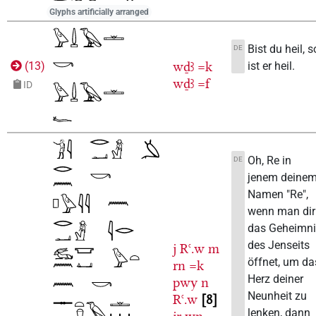
Glyphs artificially arranged
Bist du heil, s
DE
wḏꜣ
=k
ist er heil.
(
13
)
wḏꜣ
=f
ID
Oh, Re in
DE
jenem deine
Namen "Re",
wenn man dir
das Geheimn
des Jenseits
j
Rꜥ.w
m
öffnet, um da
rn
=k
Herz deiner
pwy
n
Neunheit zu
Rꜥ.w
8
lenken, dann