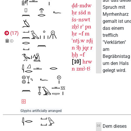
auf das diese
ḏd-mdw
Spruch mit
ḥr
sšd
n
Myrrhenharz
šs-nswt
gemalt ist un
zẖꜣ
rʾ
pn
das einem
ḥr
=f
m
(
17
)
trefflich
ꜥntj.w
rḏi̯
ID
"Verklärten"
n
ꜣḫ
jqr
r
am
ḫḫ
=f
Begräbnistag
10
hrw
um den Hals
n
zmꜣ-tꜣ
gelegt wird.
Glyphs artificially arranged
Dem dieses
DE