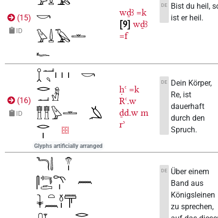
Bist du heil, s
DE
wḏꜣ
=k
ist er heil.
(
15
)
9
wḏꜣ
ID
=f
Dein Körper,
DE
ḥꜥ
=k
Re, ist
Rꜥ.w
(
16
)
dauerhaft
ḏd.w
m
ID
durch den
rʾ
Spruch.
Glyphs artificially arranged
Über einem
DE
Band aus
Königsleinen
zu sprechen,