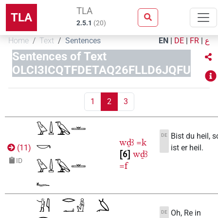
TLA
TLA
2.5.1
(
20
)
Home
Text
Sentences
EN
|
DE
|
FR
|
ع
Sentences of Text
OLCI3ICQTFDETAQ26FLLD6JQFU
1
2
3
Bist du heil, s
DE
wḏꜣ
=k
ist er heil.
(
11
)
6
wḏꜣ
ID
=f
Oh, Re in
DE