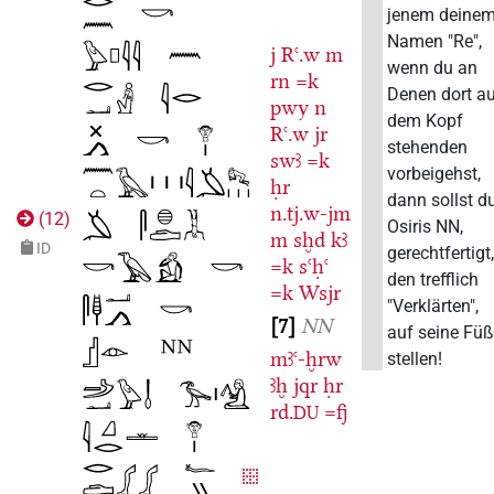
jenem deine
Namen "Re",
j
Rꜥ.w
m
wenn du an
rn
=k
Denen dort a
pwy
n
dem Kopf
Rꜥ.w
jr
stehenden
swꜣ
=k
vorbeigehst,
ḥr
dann sollst d
n.tj.w-jm
(
12
)
Osiris NN,
m
sḫd
kꜣ
ID
gerechtfertigt
=k
sꜥḥꜥ
den trefflich
=k
Wsjr
"Verklärten",
7
NN
auf seine Fü
mꜣꜥ-ḫrw
stellen!
ꜣḫ
jqr
ḥr
rd.
=fj
DU