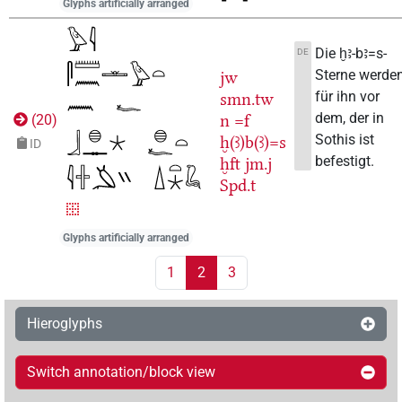
Glyphs artificially arranged
Die ḫꜣ-bꜣ=s-
DE
Sterne werde
jw
für ihn vor
smn.tw
dem, der in
n
=f
(
20
)
Sothis ist
ḫ(ꜣ)b(ꜣ)=s
ID
befestigt.
ḫft
jm.j
Spd.t
Glyphs artificially arranged
1
2
3
Hieroglyphs
Switch annotation/block view