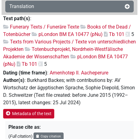
Translation
Text path(s)
:
Funerary Texts / Funeräre Texte
Books of the Dead /
Totenbücher
pLondon BM EA 10477 (pNu)
Tb 101
5
Texts from Various Projects / Texte von unterschiedlichen
Projekten
Totenbuchprojekt, Nordrhein-Westfälische
Akademie der Wissenschaften
pLondon BM EA 10477
(pNu)
Tb 101
5
Dating (time frame)
:
Amenhotep II. Aacheperure
Author(s)
:
Burkhard Backes
;
with contributions by
:
AV
Wortschatz der ägyptischen Sprache
,
Sophie Diepold
,
Simon
D. Schweitzer
(
Text file created
:
before June 2015 (1992–
2015)
,
latest changes
:
25 Jul 2024
)
Metadata of the text
Please cite as
:
(
Full citation
)
Copy citation