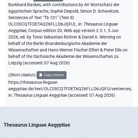
Burkhard Backes
,
with contributions by
AV Wortschatz der
ägyptischen Sprache
, Sophie Diepold
, Simon D. Schweitzer
,
Sentences of Text "Tb 101" (Text ID
OLCI3ICQTFDETAQ26FLLD6JQFU)
,
in
:
Thesaurus Linguae
Aegyptiae
,
Corpus edition 20, Web app version 2.5.1, 5 Jun
2026, ed. by Tonio Sebastian Richter & Daniel A. Werning on
behalf of the Berlin-Brandenburgische Akademie der
Wissenschaften and Hans-Werner Fischer-Elfert & Peter Dils on
behalf of the Sächsische Akademie der Wissenschaften zu
Leipzig (accessed:
07 Aug 2026
)
(
Short citation
)
Copy citation
https://thesaurus-linguae-
aegyptiae.de/text/OLCI3ICQTFDETAQ26FLLD6JQFU/sentences,
in
:
Thesaurus Linguae Aegyptiae
(
accessed
:
07 Aug 2026
)
Thesaurus Linguae Aegyptiae