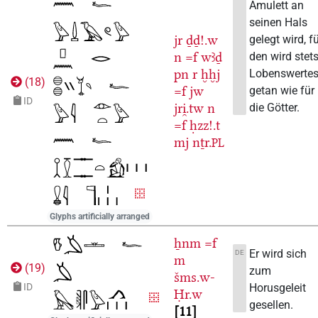
Amulett an
seinen Hals
jr
ḏḏ!.w
gelegt wird, f
n
=f
wꜣḏ
den wird stet
pn
r
ḫḫj
Lobenswerte
(
18
)
=f
jw
getan wie für
ID
jri̯.tw
n
die Götter.
=f
ḥzz!.t
mj
nṯr.
PL
Glyphs artificially arranged
ẖnm
=f
Er wird sich
DE
m
(
19
)
zum
šms.w-
Horusgeleit
ID
Ḥr.w
gesellen.
11