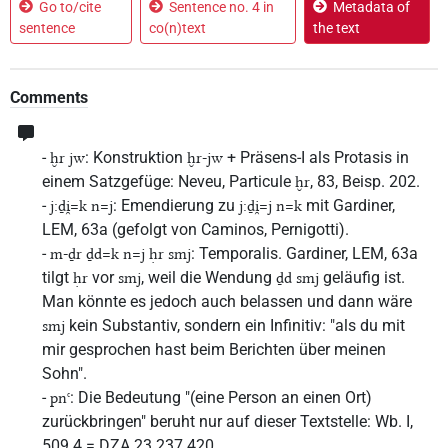
Go to/cite
Sentence no. 4 in
Metadata of
sentence
co(n)text
the text
Comments
-
: Konstruktion
+ Präsens-I als Protasis in
ḫr jw
ḫr-jw
einem Satzgefüge: Neveu, Particule
, 83, Beisp. 202.
ḫr
-
: Emendierung zu
mit Gardiner,
j:ḏi̯=k n=j
j:ḏi̯=j n=k
LEM, 63a (gefolgt von Caminos, Pernigotti).
-
: Temporalis. Gardiner, LEM, 63a
m-ḏr ḏd=k n=j ḥr smj
tilgt
vor
, weil die Wendung
geläufig ist.
ḥr
smj
ḏd smj
Man könnte es jedoch auch belassen und dann wäre
kein Substantiv, sondern ein Infinitiv: "als du mit
smj
mir gesprochen hast beim Berichten über meinen
Sohn".
-
: Die Bedeutung "(eine Person an einen Ort)
pnꜥ
zurückbringen" beruht nur auf dieser Textstelle: Wb. I,
509.4 = DZA 23.237.420.