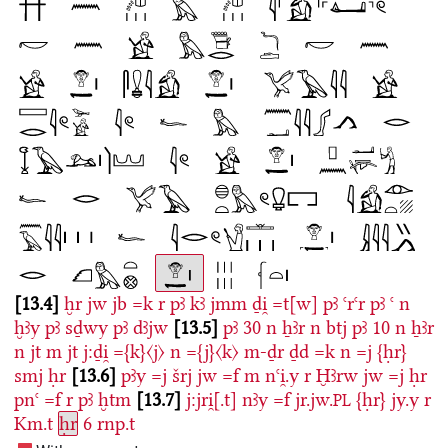
13.4
ḫr
jw
jb
=k
r
pꜣ
kꜣ
jmm
ḏi̯
=t[w]
pꜣ
ꜥrꜥr
pꜣ
ꜥ
n
ḫꜣy
pꜣ
sḏwy
pꜣ
dꜣjw
13.5
pꜣ
30
n
ẖꜣr
n
btj
pꜣ
10
n
ẖꜣr
n
jt
m
jt
j:ḏi̯
={k}〈j〉
n
={j}〈k〉
m-ḏr
ḏd
=k
n
=j
{ḥr}
smj
ḥr
13.6
pꜣy
=j
šrj
jw
=f
m
nꜥi̯.y
r
Ḫꜣrw
jw
=j
ḥr
pnꜥ
=f
r
pꜣ
ḫtm
13.7
j:jri̯[.t]
nꜣy
=f
jr.jw.
{ḥr}
jy.y
r
PL
Km.t
ḥr
6
rnp.t