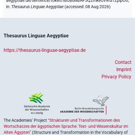
aegyptiae.de/sentence/token/IBUBd4BAF5Q2mkeOv9fdTZpipOo,
in
:
Thesaurus Linguae Aegyptiae
(
accessed
:
08 Aug 2026
)
Thesaurus Linguae Aegyptiae
https://thesaurus-linguae-aegyptiae.de
Contact
Imprint
Privacy Policy
The Academies’ Project
“Strukturen und Transformationen des
Wortschatzes der ägyptischen Sprache: Text- und Wissenskultur im
Alten Ägypten”
(Structure and Transformation in the Vocabulary of