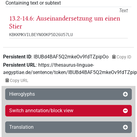
Containing text or subtext
Text
13.2-14.6: Auseinandersetzung um einen
Stier
KBKKMKVILBEYNOOKP5D26U57LU
Persistent ID
:
IBUBd4BAF5Q2mkeOv9fdTZpipOo
Copy ID
Persistent URL
:
https://thesaurus-linguae-
aegyptiae.de/sentence/token/IBUBd4BAF5Q2mkeOv9fdTZpi
Copy URL
Hieroglyphs
Switch annotation/block view
Translation