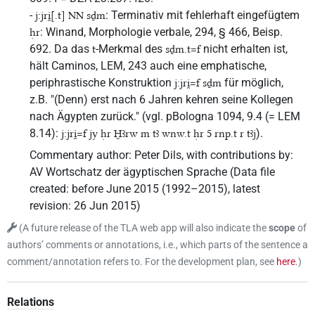
-
: Terminativ mit fehlerhaft eingefügtem
j:jri̯[.t] NN sḏm
: Winand, Morphologie verbale, 294, § 466, Beisp.
ḥr
692. Da das
-Merkmal des
nicht erhalten ist,
t
sḏm.t=f
hält Caminos, LEM, 243 auch eine emphatische,
periphrastische Konstruktion
für möglich,
j:jri̯=f sḏm
z.B. "(Denn) erst nach 6 Jahren kehren seine Kollegen
nach Ägypten zurück." (vgl. pBologna 1094, 9.4 (= LEM
8.14):
).
j:jri̯=f jy ḥr Ḫꜣrw m tꜣ wnw.t ḥr 5 rnp.t r tꜣj
Commentary author
:
Peter Dils
,
with contributions by
:
AV Wortschatz der ägyptischen Sprache
(
Data file
created
:
before June 2015 (1992–2015)
,
latest
revision
:
26 Jun 2015
)
(
A future release of the TLA web app will also indicate the
scope
of
authors’ comments or annotations, i.e., which parts of the sentence a
comment/annotation refers to. For the development plan, see
here
.
)
Relations