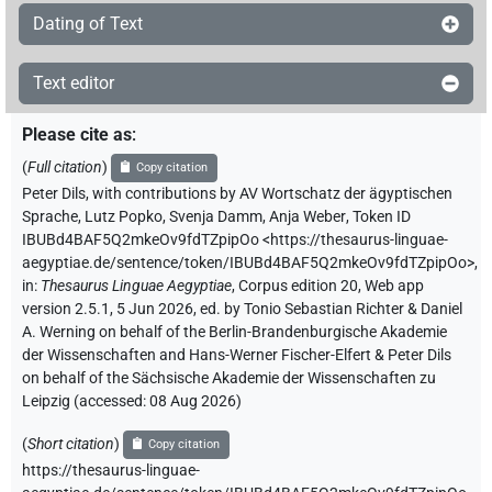
Dating of Text
Text editor
Please cite as
:
(
Full citation
)
Copy citation
Peter Dils
,
with contributions by
AV Wortschatz der ägyptischen
Sprache
,
Lutz Popko
,
Svenja Damm
,
Anja Weber
,
Token ID
IBUBd4BAF5Q2mkeOv9fdTZpipOo
<https://thesaurus-linguae-
aegyptiae.de/sentence/token/IBUBd4BAF5Q2mkeOv9fdTZpipOo>
,
in
:
Thesaurus Linguae Aegyptiae
,
Corpus edition 20, Web app
version 2.5.1, 5 Jun 2026, ed. by Tonio Sebastian Richter & Daniel
A. Werning on behalf of the Berlin-Brandenburgische Akademie
der Wissenschaften and Hans-Werner Fischer-Elfert & Peter Dils
on behalf of the Sächsische Akademie der Wissenschaften zu
Leipzig (accessed:
08 Aug 2026
)
(
Short citation
)
Copy citation
https://thesaurus-linguae-