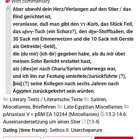
With commentary
Aber obwohl dein Herz/Verlangen auf den Stier / das
DE
Rind gerichtet ist,
veranlasse, daß man gibt den
-Korb, das Stück Fell,
ꜥrꜥr
das
-Tuch (ein Schurz?), den
-Stoffballen, die
sḏwy
dꜣjw
30 Sack mit Emmerweizen und die 10 Sack mit Gerste
als Getreide(-Geld),
die {du mir} 〈ich dir〉 gegeben habe, als du mir über
meinen Sohn Bericht erstattet hast,
als (dies)er nach Charu/Syrien unterwegs war,
und ich ihn zur Festung umleitete/zurückführte (?),
[bis] (?) seine Kollegen nach sechs Jahren nach
Ägypten zurückgekehrt sein würden.
Literary Texts / Literarische Texte
Satiren,
Miscellanies, Brieflehren
Late-Egyptian Miscellanies
pAnastasi V = pBM EA 10244 (Miscellanies)
13.2-14.6:
Auseinandersetzung um einen Stier
[13.4]
Dating (time frame)
:
Sethos II. Usercheperure