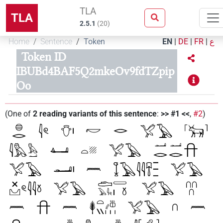
TLA
TLA
2.5.1
(
20
)
Home
Sentence
Token
EN
|
DE
|
FR
|
ع
Token ID
IBUBd4BAF5Q2mkeOv9fdTZpip
Oo
(
One of
2
reading variants of this sentence
:
>> #1 <<
,
#2
)