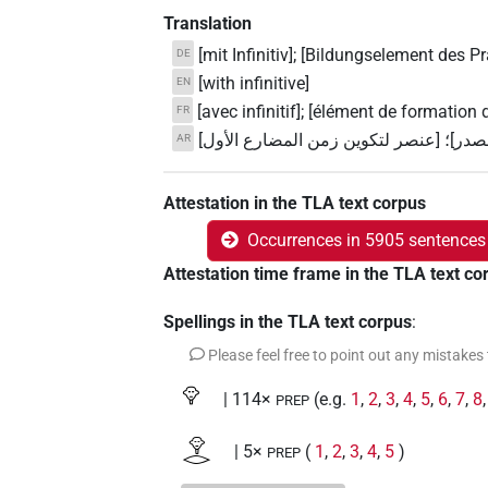
Translation
[mit Infinitiv]; [Bildungselement des Pr
DE
[with infinitive]
EN
[avec infinitif]; [élément de formation 
FR
[صدر]؛ [عنصر لتكوين زمن المضارع الأول
AR
Attestation in the TLA text corpus
Occurrences in 5905 sentences
Attestation time frame in the TLA text co
Spellings in the TLA text corpus
:
Please feel free to point out any mistakes
𓁷
| 114×
(e.g.
1
,
2
,
3
,
4
,
5
,
6
,
7
,
8
PREP
𓁷𓂋
| 5×
(
1
,
2
,
3
,
4
,
5
)
PREP