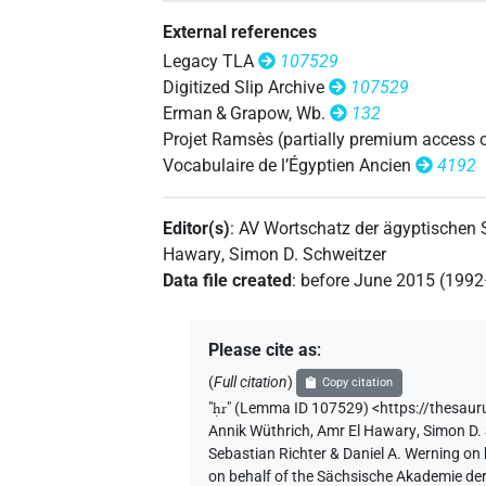
External references
Legacy TLA
107529
Digitized Slip Archive
107529
Erman & Grapow, Wb.
132
Projet Ramsès (partially premium access 
Vocabulaire de l’Égyptien Ancien
4192
Editor(s)
:
AV Wortschatz der ägyptischen
Hawary
,
Simon D. Schweitzer
Data file created
:
before June 2015 (199
Please cite as
:
(
Full citation
)
Copy citation
"
ḥr
"
(Lemma ID 107529) <https://thesau
Annik Wüthrich
,
Amr El Hawary
,
Simon D.
Sebastian Richter & Daniel A. Werning on
on behalf of the Sächsische Akademie de