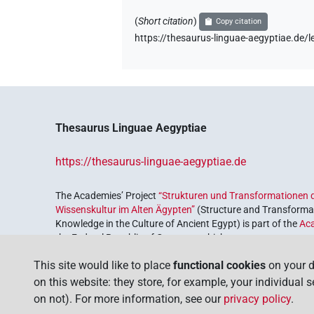
(
Short citation
)
Copy citation
https://thesaurus-linguae-aegyptiae.d
Thesaurus Linguae Aegyptiae
https://thesaurus-linguae-aegyptiae.de
The Academies’ Project
“Strukturen und Transformationen d
Wissenskultur im Alten Ägypten”
(Structure and Transformat
Knowledge in the Culture of Ancient Egypt) is part of the
Ac
the Federal Republic of Germany, which serves to preserve, r
coordinated by the
Union of the German Academies of Scie
This site would like to place
functional cookies
on your d
on this website: they store, for example, your individual 
on not). For more information, see our
privacy policy
.