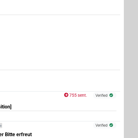
8
,
9
,
10
,
11
)
8
,
9
,
10
,
11
)
| 121×
(e.g.
1
,
2
,
3
,
4
,
5
,
6
,
PREP(infl. unedited)
×
(
1
)
V\nmlz.m
7
,
8
,
9
,
10
,
11
)
755 sent.
Verified
7
,
8
,
9
,
10
,
11
)
ition]
Verified
ic
r Bitte erfreut