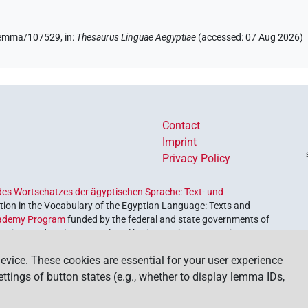
e/lemma/107529,
in
:
Thesaurus Linguae Aegyptiae
(
accessed
:
07 Aug 2026
)
Contact
Imprint
Privacy Policy
es Wortschatzes der ägyptischen Sprache: Text- und
ion in the Vocabulary of the Egyptian Language: Texts and
ademy Program
funded by the federal and state governments of
etrieve and explore our cultural heritage. The program is
nces and Humanities
.
evice. These cookies are essential for your user experience
settings of button states (e.g., whether to display lemma IDs,