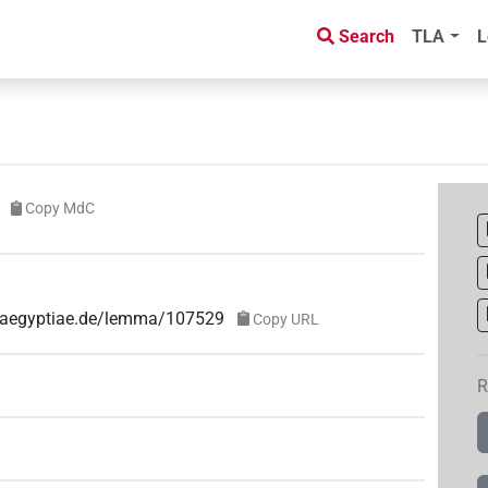
Search
TLA
L
Copy MdC
ae-aegyptiae.de/lemma/107529
Copy URL
R