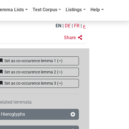
emma Lists
Text Corpus
Listings
Help
EN
|
DE
|
FR
|
ع
Share
Set as co-occurence lemma 1
(
–
)
Set as co-occurence lemma 2
(
–
)
Set as co-occurence lemma 3
(
–
)
elated lemmata
Hieroglyphs