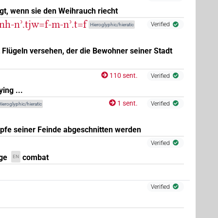
igt, wenn sie den Weihrauch riecht
-nh-nʾ.tjw=f-m-nʾ.t=f
Verified
Hieroglyphic/hieratic
,
8
,
9
,
10
,
11
)
 Flügeln versehen, der die Bewohner seiner Stadt
110 sent.
Verified
ying ...
1 sent.
Verified
ieroglyphic/hieratic
fe seiner Feinde abgeschnitten werden
Verified
ge
combat
EN
Verified