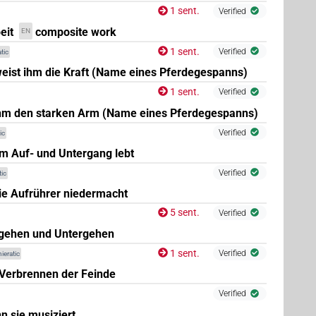
1 sent.
Verified
eit
composite work
EN
(
1
)
1 sent.
Verified
tic
ist ihm die Kraft (Name eines Pferdegespanns)
,
9
,
10
,
11
)
1 sent.
Verified
hm den starken Arm (Name eines Pferdegespanns)
Verified
ic
eim Auf- und Untergang lebt
Verified
ic
die Aufrührer niedermacht
5 sent.
Verified
fgehen und Untergehen
1 sent.
Verified
ieratic
 Verbrennen der Feinde
Verified
n sie musiziert