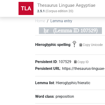
Thesaurus Linguae Aegyptiae
TLA
2.5.1
(
Corpus edition
20
)
Home
Lemma entry
ḥr
(Lemma ID 107529)
𓁷𓏤
Hieroglyphic spelling
:
Copy Unicode
Persistent ID
:
107529
Copy ID
Persistent URL
:
https://thesaurus-lingu
Lemma list
:
Hieroglyphic/hieratic
Word class
:
preposition