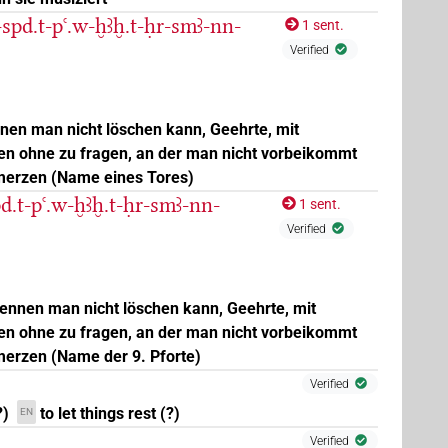
-spd.t-pꜥ.w-ḫꜣḫ.t-ḥr-smꜣ-nn-
1 sent.
Verified
8
,
9
,
10
,
11
)
| 1×
(
1
)
| 1×
(
1
)
PREP
PREP(infl. unedited)
en man nicht löschen kann, Geehrte, mit
en ohne zu fragen, an der man nicht vorbeikommt
merzen (Name eines Tores)
pd.t-pꜥ.w-ḫꜣḫ.t-ḥr-smꜣ-nn-
1 sent.
Verified
ennen man nicht löschen kann, Geehrte, mit
9
,
10
,
11
)
en ohne zu fragen, an der man nicht vorbeikommt
merzen (Name der 9. Pforte)
Verified
?)
to let things rest (?)
EN
Verified