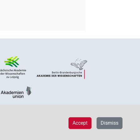
Accept
Dismiss