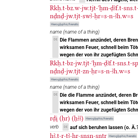
Rkḥ.t-bz.w-jw.tjt-ꜥḫm-ḏꜣf.t-sns.t
𓁷
sic
| 2×
(
1
,
2
)
PREP
nḏnḏ-jw.tjt-swꜣ-ḥr=s-n-ꜣh.w=s
𓁷[]
Hieroglyphic/hieratic
| 46×
(e.g.
1
,
2
,
3
,
4
,
5
,
6
,
7
,
PREP
name
(
name of a thing
)
𓁷[]𓏤
Die Flammen anzündet, deren Brenn
DE
| 2×
(
1
,
2
)
PREP
wirksamen Feuer, schnell beim Töt
𓁷⸮𔏴?𓏤
wegen der von ihr zugefügten Sch
| 2×
(
1
,
2
)
PREP
Rkḥ.t-bz-jw.tjt-ꜥḫm-ḏꜣf.t-sns.t-s
𓁷𓂋
nḏnḏ-jw.tjt-zn-ḥr=s-n-ꜣh.w=s
| 1×
(
1
)
PREP
Hieroglyphic/hieratic
𓁷𓂋𓏤
| 5×
(
1
,
2
,
3
,
4
,
5
)
name
(
name of a thing
)
PREP
Die die Flamme anzündet, deren Br
DE
𓁷𓏤
| 25×
(e.g.
1
,
2
,
3
,
4
,
5
,
6
,
7
,
8
,
PREP
wirksamen Feuer, schnell beim Töt
wegen der von ihr zugefügten Sch
𓁷𓏤
Z5A
| 1×
(
1
)
PREP
rḏi̯ (ḥr) (ẖꜣꜣ)
Hieroglyphic/hieratic
verb
auf sich beruhen lassen (o. Ä.
DE
𓁷𔏳[]
| 1×
(
1
)
PREP
hꜣ.t-r-tꜣ-ḥr-snsn-snṯr
Hieroglyphic/hieratic