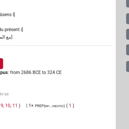
äsens I]
du présent i]
مع الم]
rpus
:
from
2686
BCE
to
324
CE
 to us
,
9
,
10
,
11
)
| 1×
(
1
)
PREP(infl. unedited)