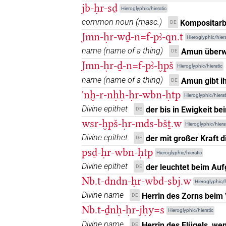
jb-ḥr-sḏ
Hieroglyphic/hieratic
common noun
(
masc.
)
Kompositarb
DE
US9F35VARA
US9F35VARA
| 1×
PREP
Jmn-ḥr-wḏ-n=f-pꜣ-qn.t
Hieroglyphic/hiera
[]𓏤
name
(
name of a thing
)
Amun überwe
DE
| 29×
(e.g.
1
,
2
,
3
,
4
,
5
,
6
,
7
,
8
PREP
Jmn-ḥr-ḏ-n=f-pꜣ-ḫpš
Hieroglyphic/hieratic
[]𔏴𓏤
| 1×
(
1
)
PREP
name
(
name of a thing
)
Amun gibt i
DE
ꜥnḫ-r-nḥḥ-ḥr-wbn-ḥtp
Hieroglyphic/hierat
⸮𓁷?
| 1×
(
1
)
PREP
Divine epithet
der bis in Ewigkeit b
DE
⸮𓁷?⸮𓏤?
wsr-ḫpš-ḥr-mds-bšṯ.w
Hieroglyphic/hierat
| 4×
(
1
,
2
,
3
,
4
)
PREP
Divine epithet
der mit großer Kraft 
DE
⸮𓁷?⸮𔏴?⸮𓏤?
| 2×
(
1
,
2
)
psḏ-ḥr-wbn-ḥtp
PREP
Hieroglyphic/hieratic
Divine epithet
der leuchtet beim Au
DE
⸮𓁷?𓏤
| 3×
(
1
,
2
,
3
)
PREP
Nb.t-dndn-ḥr-wbd-sbj.w
Hieroglyphic/h
⸮𓍛𓏤?
Divine name
Herrin des Zorns beim
DE
| 1×
(
1
)
PREP
Nb.t-ḏnḥ-ḥr-jḥy=s
Hieroglyphic/hieratic
𓁷
| 1×
(
1
)
PREP
Divine name
Herrin des Flügels, wen
DE