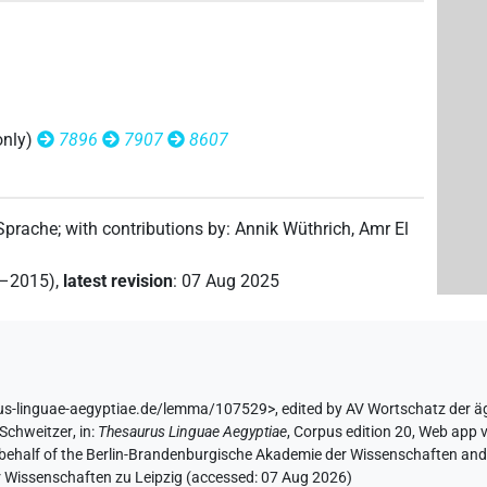
only)
7896
7907
8607
 Sprache
;
with contributions by
:
Annik Wüthrich
,
Amr El
2–2015)
,
latest revision
:
07 Aug 2025
rus-linguae-aegyptiae.de/lemma/107529>
,
edited by AV Wortschatz der 
 Schweitzer
,
in
:
Thesaurus Linguae Aegyptiae
,
Corpus edition 20, Web app v
 behalf of the Berlin-Brandenburgische Akademie der Wissenschaften and 
r Wissenschaften zu Leipzig (accessed:
07 Aug 2026
)