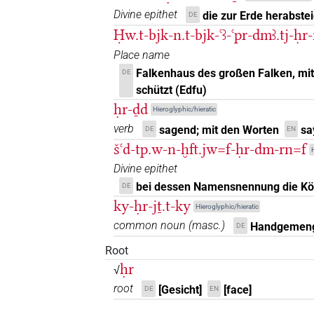
𓁷𔏴[]
Divine epithet
die zur Erde herabste
DE
| 5×
(
1
,
2
,
3
,
4
,
5
)
PREP
Ḥw.t-bjk-n.t-bjk-ꜥꜣ-ꜥpr-dmꜣ.tj-ḥr
𓁷𔏴𓏤
| 44×
(e.g.
1
,
2
,
3
,
4
,
5
,
6
,
7
PREP
Place name
Falkenhaus des großen Falken, mit
DE
𓇬𓏤
| 1×
(
1
)
PREP
schützt (Edfu)
ḥr-ḏd
Hieroglyphic/hieratic
𓏤𓁷
sic
| 1×
(
1
)
PREP
verb
sagend; mit den Worten
sa
DE
EN
šꜥd-tp.w-n-ḫft.jw=f-ḥr-dm-rn=f
H
Divine epithet
bei dessen Namensnennung die Köp
DE
ky-ḥr-jṯ.t-ky
Hieroglyphic/hieratic
common noun
(
masc.
)
Handgemen
DE
Root
ḥr
√
root
[Gesicht]
[face]
DE
EN