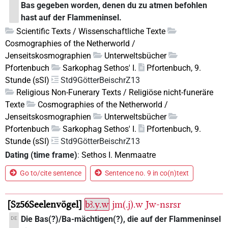
Bas gegeben worden, denen du zu atmen befohlen
hast auf der Flammeninsel.
Scientific Texts / Wissenschaftliche Texte
Cosmographies of the Netherworld /
Jenseitskosmographien
Unterweltsbücher
Pfortenbuch
Sarkophag Sethos' I.
Pfortenbuch, 9.
Stunde (sSI)
Std9GötterBeischrZ13
Religious Non-Funerary Texts / Religiöse nicht-funeräre
Texte
Cosmographies of the Netherworld /
Jenseitskosmographien
Unterweltsbücher
Pfortenbuch
Sarkophag Sethos' I.
Pfortenbuch, 9.
Stunde (sSI)
Std9GötterBeischrZ13
Dating (time frame)
:
Sethos I. Menmaatre
Go to/cite sentence
Sentence no. 9 in co(n)text
Sz56Seelenvögel
bꜣ.y.w
jm(.j).w
Jw-nsrsr
Die Bas(?)/Ba-mächtigen(?), die auf der Flammeninsel
DE