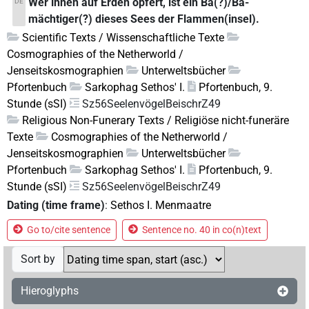
Wer ihnen auf Erden opfert, ist ein Ba(?)/Ba-
DE
mächtiger(?) dieses Sees der Flammen(insel).
Scientific Texts / Wissenschaftliche Texte
Cosmographies of the Netherworld /
Jenseitskosmographien
Unterweltsbücher
Pfortenbuch
Sarkophag Sethos' I.
Pfortenbuch, 9.
Stunde (sSI)
Sz56SeelenvögelBeischrZ49
Religious Non-Funerary Texts / Religiöse nicht-funeräre
Texte
Cosmographies of the Netherworld /
Jenseitskosmographien
Unterweltsbücher
Pfortenbuch
Sarkophag Sethos' I.
Pfortenbuch, 9.
Stunde (sSI)
Sz56SeelenvögelBeischrZ49
Dating (time frame)
:
Sethos I. Menmaatre
Go to/cite sentence
Sentence no. 40 in co(n)text
Sort by
Hieroglyphs