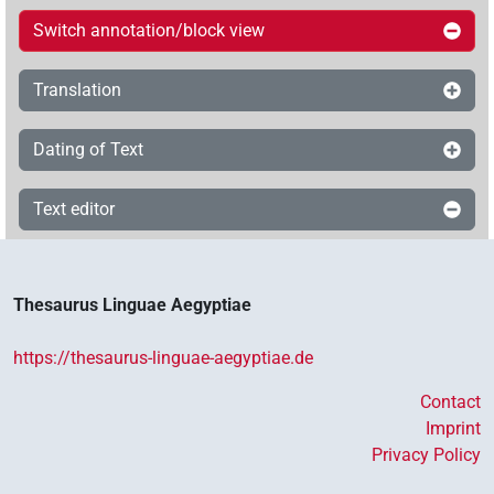
Switch annotation/block view
Translation
Dating of Text
Text editor
Thesaurus Linguae Aegyptiae
https://thesaurus-linguae-aegyptiae.de
Contact
Imprint
Privacy Policy