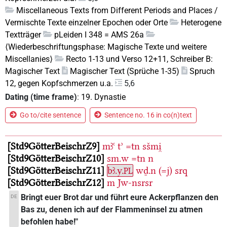
Miscellaneous Texts from Different Periods and Places /
Vermischte Texte einzelner Epochen oder Orte
Heterogene
Textträger
pLeiden I 348 = AMS 26a
⟨Wiederbeschriftungsphase: Magische Texte und weitere
Miscellanies⟩
Recto 1-13 und Verso 12+11, Schreiber B:
Magischer Text
Magischer Text (Sprüche 1-35)
Spruch
12, gegen Kopfschmerzen u.a.
5,6
Dating (time frame)
:
19. Dynastie
Go to/cite sentence
Sentence no. 16 in co(n)text
Std9GötterBeischrZ9
mꜣꜥ
tʾ
=tn
sšmi̯
Std9GötterBeischrZ10
sm.w
=tn
n
Std9GötterBeischrZ11
bꜣ.y.
wḏ.n
(=j)
srq
PL
Std9GötterBeischrZ12
m
Jw-nsrsr
Bringt euer Brot dar und führt eure Ackerpflanzen den
DE
Bas zu, denen ich auf der Flammeninsel zu atmen
befohlen habe!"