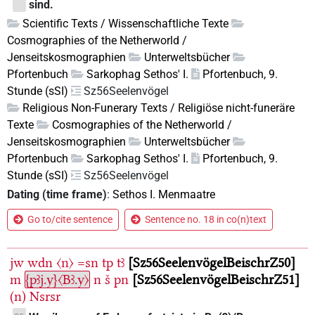
sind.
Scientific Texts / Wissenschaftliche Texte
Cosmographies of the Netherworld /
Jenseitskosmographien
Unterweltsbücher
Pfortenbuch
Sarkophag Sethos' I.
Pfortenbuch, 9.
Stunde (sSI)
Sz56Seelenvögel
Religious Non-Funerary Texts / Religiöse nicht-funeräre
Texte
Cosmographies of the Netherworld /
Jenseitskosmographien
Unterweltsbücher
Pfortenbuch
Sarkophag Sethos' I.
Pfortenbuch, 9.
Stunde (sSI)
Sz56Seelenvögel
Dating (time frame)
:
Sethos I. Menmaatre
Go to/cite sentence
Sentence no. 18 in co(n)text
jw
wdn
〈n〉
=sn
tp
tꜣ
Sz56SeelenvögelBeischrZ50
m
{pꜣj.y}〈Bꜣ.y〉
n
š
pn
Sz56SeelenvögelBeischrZ51
(n)
Nsrsr