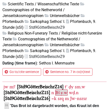
Scientific Texts / Wissenschaftliche Texte
Cosmographies of the Netherworld /
Jenseitskosmographien
Unterweltsbücher
Pfortenbuch
Sarkophag Sethos' I.
Pfortenbuch, 9.
Stunde (sSI)
Std9GötterBeischrZ9
Religious Non-Funerary Texts / Religiöse nicht-funeräre
Texte
Cosmographies of the Netherworld /
Jenseitskosmographien
Unterweltsbücher
Pfortenbuch
Sarkophag Sethos' I.
Pfortenbuch, 9.
Stunde (sSI)
Std9GötterBeischrZ9
Dating (time frame)
:
Sethos I. Menmaatre
Go to/cite sentence
Sentence no. 7 in co(n)text
jw
mꜣꜥ
Std9GötterBeischrZ14
tʾ
ḏy
sm.w
Std9GötterBeischrZ15
n
Bꜣ.y.w
wḏ.n
Std9GötterBeischrZ16
=k
srq
m
Jw-nsrsr
"Das Brot ist dargebracht worden, das Kraut ist den
DE