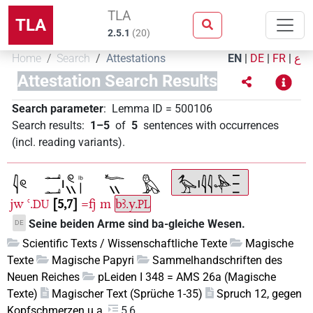
TLA
TLA
2.5.1
(
20
)
Home
Search
Attestations
EN
|
DE
|
FR
|
ع
Attestation Search Results
Search parameter
:
Lemma ID
=
500106
Search results
:
1–5
of
5
sentences with occurrences
(incl. reading variants)
.
jw
ꜥ.
5,7
=fj
m
bꜣ.y.
DU
PL
Seine beiden Arme sind ba-gleiche Wesen.
DE
Scientific Texts / Wissenschaftliche Texte
Magische
Texte
Magische Papyri
Sammelhandschriften des
Neuen Reiches
pLeiden I 348 = AMS 26a (Magische
Texte)
Magischer Text (Sprüche 1-35)
Spruch 12, gegen
Kopfschmerzen u.a.
5,6