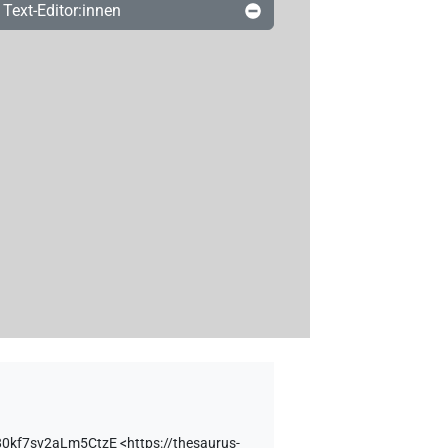
Text-Editor:innen
80kf7sv2aLm5CtzE
<https://thesaurus-