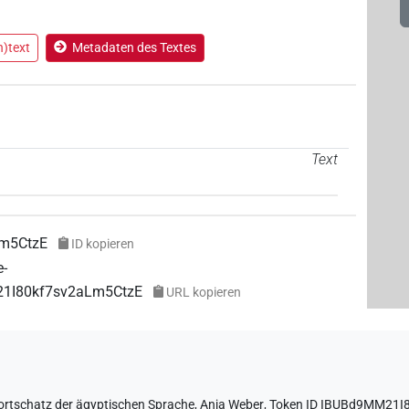
Ko(n)text
Metadaten des Textes
Text
m5CtzE
ID kopieren
e-
21I80kf7sv2aLm5CtzE
URL kopieren
rtschatz der ägyptischen Sprache
,
Anja Weber
,
Token ID IBUBd9MM21I