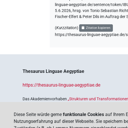
linguae-aegyptiae.de/sentence/token
5.6.2026, hrsg. von Tonio Sebastian Ric
Fischer-Elfert & Peter Dils im Auftrag d
(
Kurzzitation
)
Zitation kopieren
https://thesaurus-linguae-aegyptiae.
Thesaurus Linguae Aegyptiae
https://thesaurus-linguae-aegyptiae.de
Das Akademienvorhaben
„Strukturen und Transformationen
Wissenskultur im Alten Ägypten‟
ist Teil des von Bund und 
Sicherung und Vergegenwärtigung unseres kulturellen Erbe
Diese Seite würde gerne
funktionale Cookies
auf Ihrem E
Deutschen Akademien der Wissenschaften
.
Nutzungserfahrung auf dieser Webseite. Sie speichern bei