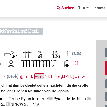
Suchen
TLA
Lemma-
kf7sv2aLm5CtzE
845b
=s
845b
jṯi̯.n
=k
wrr.t
ꜥꜣ.t
ḫr
psḏ.t-ꜥꜣ.t
Jwn.w
dich mit ihm bekleidet sehen, nachdem du die große
bei der Großen Neunheit von Heliopolis.
amid Texts / Pyramidentexte
Pyramide der Neith
45a
Nt/F/W 36 = 419