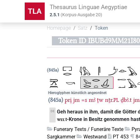
Thesaurus Linguae Aegyptiae
TLA
2.5.1
(
Korpus-Ausgabe
20
)
Homepage
Satz
Token
Token ID IBUBd9MM21I80
845a
Hieroglyphen künstlich angeordnet
845a
pri̯
jm
=s
mꜣ
ṯw
nṯr.
ḏbꜣ.t
jm
PL
Geh heraus in ihm, damit die Götter 
DE
-Krone in Besitz genommen hast 
wrr.t
Funerary Texts / Funeräre Texte
Pyr
Sargkammer
Westwand
PT 453
8