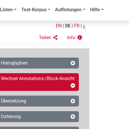
Listen
Text-Korpus
Auflistungen
Hilfe
EN
|
DE
|
FR
|
ع
Teilen
Info
Hieroglyphen
Wechsel Annotations-/Block-Ansicht
Übersetzung
Datierung