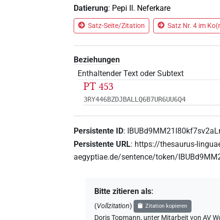
Datierung
:
Pepi II. Neferkare
Satz-Seite/Zitation
Satz Nr. 4 im 
Beziehungen
Enthaltender Text oder Subtext
PT 453
3RY446BZDJBALLQ6B7UR6UU6Q4
Persistente ID
:
IBUBd9MM21I80kf7sv2aL
Persistente URL
:
https://thesaurus-lingua
aegyptiae.de/sentence/token/IBUBd9MM
Bitte zitieren als
:
(
Vollzitation
)
Zitation kopieren
Doris Topmann
,
unter Mitarbeit von
AV Wo