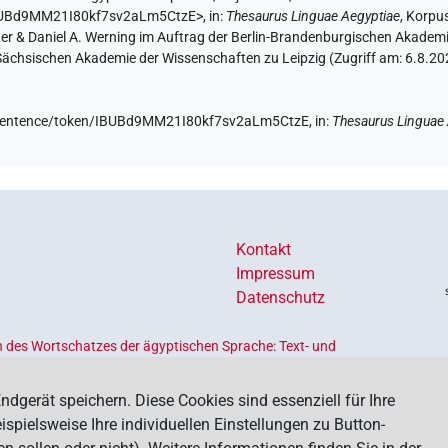
/IBUBd9MM21I80kf7sv2aLm5CtzE>
,
in
:
Thesaurus Linguae Aegyptiae
,
Korpus
hter & Daniel A. Werning im Auftrag der Berlin-Brandenburgischen Akade
er Sächsischen Akademie der Wissenschaften zu Leipzig (Zugriff am:
6.8.20
de/sentence/token/IBUBd9MM21I80kf7sv2aLm5CtzE,
in
:
Thesaurus Linguae
Kontakt
Impressum
Datenschutz
 des Wortschatzes der ägyptischen Sprache: Text- und
Ländern geförderten
Akademienprogramms
, das der Erhaltung,
s dient. Koordiniert wird das Programm von der
Union der
ndgerät speichern. Diese Cookies sind essenziell für Ihre
spielsweise Ihre individuellen Einstellungen zu Button-