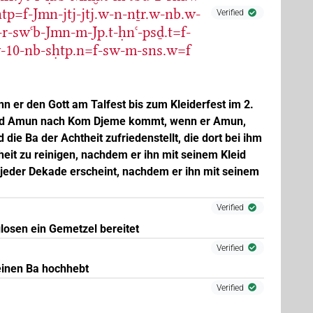
ḥtp=f-Jmn-jtj-jtj.w-n-nṯr.w-nb.w-
Verified
r-swꜥb-Jmn-m-Jp.t-ḥnꜥ-psḏ.t=f-
sw-10-nb-sḥtp.n=f-sw-m-sns.w=f
(
1
)
r
n er den Gott am Talfest bis zum Kleiderfest im 2.
ald Amun nach Kom Djeme kommt, wenn er Amun,
(
1
,
2
)
sg
d die Ba der Achtheit zufriedenstellt, die dort bei ihm
it zu reinigen, nachdem er ihn mit seinem Kleid
 jeder Dekade erscheint, nachdem er ihn mit seinem
Verified
losen ein Gemetzel bereitet
Verified
einen Ba hochhebt
Verified