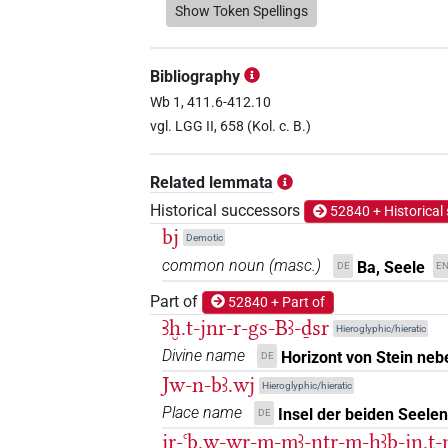
𓃒𓏤
Show Token Spellings
| 1×
(
1
)
N.m:sg
𓃒𓏪
| 2×
(
1
,
2
)
N.m:pl
Bibliography
𓃝
Wb 1, 411.6-412.10
| 1×
(
1
)
| 4×
N.m(infl. unedited)
N.m:
vgl. LGG II, 658 (Kol. c. B.)
𓃝𓀭
| 1×
(
1
)
N.m:sg:stpr
Related lemmata
𓃝𓊸
| 2×
(
1
,
2
)
| 1
N.m(infl. unedited)
Historical successors
52840 + Historical
bj
Demotic
𓃝𓊸𓏤
| 1×
(
1
)
| 1×
N.m(infl. unedited)
common noun
(
masc.
)
Ba, Seele
DE
E
𓃝𓊸𓏤𓀭
Part of
| 4×
(
1
,
2
,
3
,
52840 + Part of
N.m(infl. unedited)
Ꜣḫ.t-jnr-r-gs-Bꜣ-ḏsr
Hieroglyphic/hieratic
𓃝𓊸𓏥
| 2×
(
1
,
2
)
N.m:pl
Divine name
Horizont von Stein neb
DE
Jw-n-bꜣ.wj
Hieroglyphic/hieratic
𓃝𓏤
| 1×
(
1
)
N.m:sg
Place name
Insel der beiden Seelen
DE
jr-ꜥb.w-wr-m-mꜣ-nṯr-m-ḥꜣb-jn.t-
𓃝𓏤𓀭
| 1×
(
1
)
N.m(infl. unedited)