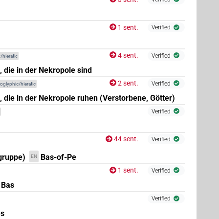
1 sent.
Verified
)
4 sent.
Verified
/hieratic
 die in der Nekropole sind
2 sent.
Verified
oglyphic/hieratic
, die in der Nekropole ruhen (Verstorbene, Götter)
1
,
2
,
3
,
4
,
5
,
6
,
7
,
8
,
9
,
10
,
11
)
| 4×
(
1
,
2
,
3
,
4
)
Verified
N.m:sg
44 sent.
Verified
gruppe)
Bas-of-Pe
EN
1 sent.
Verified
 Bas
Verified
es