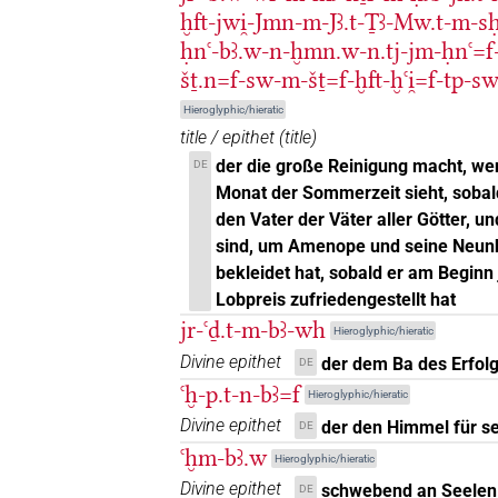
ḫft-jwi̯-Jmn-m-Jꜣ.t-Ṯꜣ-Mw.t-m-s
𓃝𓏤𓊸𓀭
ḥnꜥ-bꜣ.w-n-ḫmn.w-n.tj-jm-ḥnꜥ=f-
| 1×
(
1
)
N.m(infl. unedited)
šṯ.n=f-sw-m-šṯ=f-ḫft-ḫꜥi̯=f-tp-
𓃝𓏤𓏥
| 1×
(
1
)
| 1×
N.m:pl
N.m:pl:stp
Hieroglyphic/hieratic
title / epithet
(
title
)
𓃝𓏥
| 1×
(
1
)
N.m:pl:stc
der die große Reinigung macht, wen
DE
Monat der Sommerzeit sieht, sob
𓃞
| 1×
(
1
)
| 2×
N.m(infl. unedited)
N.m:
den Vater der Väter aller Götter, un
sind, um Amenope und seine Neunhe
𓃞𓊸𓀭
| 1×
(
1
)
N.m(infl. unedited)
bekleidet hat, sobald er am Beginn
Lobpreis zufriedengestellt hat
𓃞𓊸𓏤𓀭
| 2×
(
1
,
2
)
N.m(infl. unedited)
jr-ꜥḏ.t-m-bꜣ-wh
Hieroglyphic/hieratic
Divine epithet
der dem Ba des Erfolg
𓃞𓊸𓏥
DE
| 1×
(
1
)
N.m:pl
ꜥḫ-p.t-n-bꜣ=f
Hieroglyphic/hieratic
𓃞𓏤𓅆
Divine epithet
| 1×
(
1
)
der den Himmel für s
DE
N.m:sg:stpr
ꜥḫm-bꜣ.w
Hieroglyphic/hieratic
𓃞𓏥
| 1×
(
1
)
N.m:pl
Divine epithet
schwebend an Seelen
DE