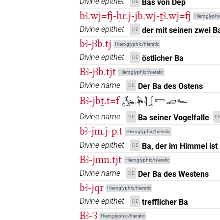
Divine epithet
Bas von Dep
DE
𓅡𓎺
bꜣ.wj=fj-ḥr.j-jb.wj-ṯꜣ.wj=fj
| 1×
(
1
)
N.m:sg
Hieroglyphic
Divine epithet
der mit seinen zwei Ba
DE
𓅡𓏏
| 1×
(
1
)
N.m:sg:stpr
bꜣ-jꜣb.tj
Hieroglyphic/hieratic
Divine epithet
östlicher Ba
𓅡𓏤
DE
| 115×
(e.g.
1
,
2
,
3
,
N.m(infl. unedited)
Bꜣ-jꜣb.tjt
Hieroglyphic/hieratic
8
,
9
,
10
,
11
)
| 5×
(
1
,
2
,
3
,
4
,
5
N.m:sg:stc
Divine name
Der Ba des Ostens
DE
𓅡𓏤𓀐
| 2×
(
1
,
2
)
| 1×
N.m:sg
N.m:sg:
Bꜣ-jbṯ.t=f
𓊸𓅡𓅆𓇋𓃀𓍿𓌧𓆑
Divine name
𓅡𓏤𓀐𓏥
Ba seiner Vogelfalle
DE
E
| 1×
(
1
)
N.m:sg:stpr
bꜣ-jm.j-p.t
Hieroglyphic/hieratic
𓅡𓏤𓀑𓏥
| 1×
(
1
)
Divine epithet
Ba, der im Himmel ist
N.m:pl
DE
Bꜣ-jmn.tjt
Hieroglyphic/hieratic
𓅡𓏤𓀭
| 7×
(
1
,
2
,
3
,
4
,
5
N.m(infl. unedited)
Divine name
Der Ba des Westens
DE
bꜣ-jqr
(
1
,
2
)
N.m:sg:stpr
Hieroglyphic/hieratic
𓅡𓏤𓀭𓏨
Divine epithet
trefflicher Ba
DE
| 1×
(
1
)
N.m:pl:stc
Bꜣ-ꜥꜣ
Hieroglyphic/hieratic