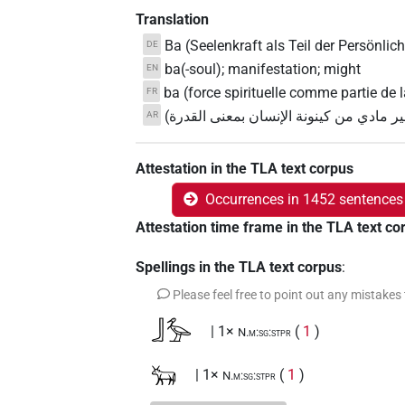
Translation
Ba (Seelenkraft als Teil der Persönlich
DE
ba(-soul); manifestation; might
EN
ba (force spirituelle comme partie de 
FR
غير مادي من كينونة الإنسان بمعنى القدرة
AR
Attestation in the TLA text corpus
Occurrences in 1452 sentences
Attestation time frame in the TLA text co
Spellings in the TLA text corpus
:
Please feel free to point out any mistakes
𓃀𓅡
| 1×
(
1
)
N.m:sg:stpr
𓃒
| 1×
(
1
)
N.m:sg:stpr