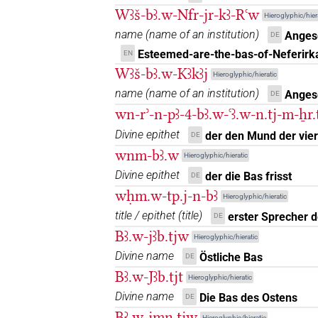
Wꜣš-bꜣ.w-Nfr-jr-kꜣ-Rꜥw
𓄿𓏤𓏥
Hieroglyphic/hier
| 1×
(
1
)
N.m(infl. unedited)
name
(
name of an institution
)
Angese
DE
𓅃𓏤
Esteemed-are-the-bas-of-Neferirk
EN
| 1×
(
1
)
N.m:sg:stpr
Wꜣš-bꜣ.w-Kꜣkꜣj
Hieroglyphic/hieratic
𓅐𓊸
| 1×
(
1
)
N.m:sg:stc
name
(
name of an institution
)
Anges
DE
wn-rʾ-n-pꜣ-4-bꜣ.w-ꜥꜣ.w-n.tj-m-ẖr.
𓅜𓏤𓀽
| 1×
(
1
)
N.m(infl. unedited)
Divine epithet
der den Mund der vier
DE
wnm-bꜣ.w
𓅡
Hieroglyphic/hieratic
| 5×
(
1
,
2
,
3
,
4
,
5
)
N.m(infl. unedited)
Divine epithet
der die Bas frisst
DE
2
,
3
,
4
,
5
,
6
,
7
,
8
,
9
,
10
,
11
)
| 5×
N.m:sg:st
wḥm.w-tp.j-n-bꜣ
Hieroglyphic/hieratic
9
,
10
,
11
)
title / epithet
(
title
)
erster Sprecher 
DE
𓅡
var
| 1×
(
1
)
N.m:sg:stpr
Bꜣ.w-jꜣb.tjw
Hieroglyphic/hieratic
𓅡
𓏤𓅆
Divine name
Östliche Bas
DE
var
| 1×
(
1
)
N.m:sg:stpr
Bꜣ.w-Jꜣb.tjt
Hieroglyphic/hieratic
𓅡𓅆
| 56×
(e.g.
1
,
2
,
N.m(infl. unedited)
Divine name
Die Bas des Ostens
DE
Bꜣ.w-jmn.tjw
Hieroglyphic/hieratic