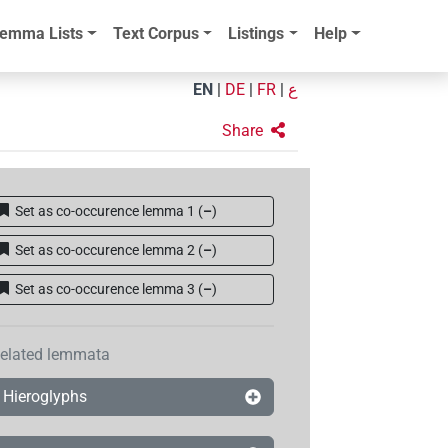
emma Lists
Text Corpus
Listings
Help
EN
|
DE
|
FR
|
ع
Share
Set as co-occurence lemma 1
(
–
)
Set as co-occurence lemma 2
(
–
)
Set as co-occurence lemma 3
(
–
)
elated lemmata
Hieroglyphs