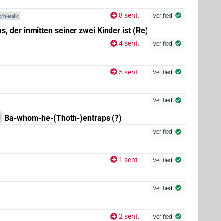
8 sent.
Verified
/hieratic
s, der inmitten seiner zwei Kinder ist (Re)
4 sent.
Verified
4
,
5
,
6
,
7
,
8
,
9
,
10
,
11
)
| 39×
(e.g.
1
,
2
,
3
,
4
,
5
,
6
,
7
,
N.m:sg
5 sent.
Verified
)
| 46×
(e.g.
1
,
2
,
3
,
4
,
5
,
6
,
7
,
8
,
9
,
10
,
11
)
N.m:sg:stpr
(
1
)
stpr
Verified
Ba-whom-he-(Thoth-)entraps (?)
N
Verified
1 sent.
Verified
,
6
,
7
)
| 9×
(
1
,
2
,
3
,
4
,
5
,
6
,
7
,
8
,
9
)
| 2×
N.m:sg
Verified
2 sent.
Verified