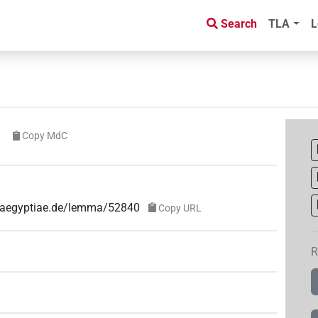
Search
TLA
L
Copy MdC
e-aegyptiae.de/lemma/52840
Copy URL
R