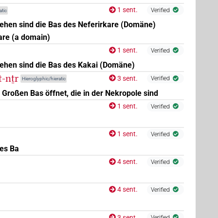
1 sent.
Verified
atic
hen sind die Bas des Neferirkare (Domäne)
are (a domain)
1 sent.
Verified
ehen sind die Bas des Kakai (Domäne)
t-nṯr
3 sent.
Verified
Hieroglyphic/hieratic
 Großen Bas öffnet, die in der Nekropole sind
1 sent.
Verified
| 1×
(
1
)
| 1×
(
1
)
| 15×
(e.g.
1
,
N.m:pl
N.m:pl:stpr
N.m:sg
(
1
,
2
,
3
,
4
,
5
)
| 48×
(e.g.
1
,
2
,
3
,
4
,
5
,
6
,
7
,
8
,
c
N.m:sg:stpr
1 sent.
Verified
des Ba
4 sent.
Verified
4 sent.
Verified
3
,
4
,
5
,
6
,
7
,
8
,
9
,
10
,
11
)
| 24×
(e.g.
1
,
2
,
3
,
4
,
5
,
6
,
N.m:sg
3 sent.
Verified