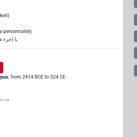
keit)
la personnalité)
با (جزء )
rpus
:
from
2414
BCE
to
324
CE
 to us