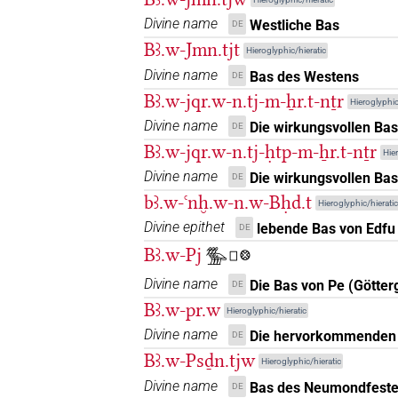
7
,
8
,
9
,
10
,
11
)
| 1×
(
1
)
N.m:sg:stpr
Divine name
Westliche Bas
DE
𓅡𓅆𓀀
| 1×
(
1
)
N.m(infl. unedited)
Bꜣ.w-Jmn.tjt
Hieroglyphic/hieratic
𓅡𓅆𓅆𓏥
Divine name
Bas des Westens
| 1×
(
1
DE
N.m(infl. unedited)
Bꜣ.w-jqr.w-n.tj-m-ẖr.t-nṯr
Hieroglyphic
𓅡𓅆𓆑
| 1×
(
1
)
N.m(infl. unedited)
Divine name
Die wirkungsvollen Bas,
DE
Bꜣ.w-jqr.w-n.tj-ḥtp-m-ẖr.t-nṯr
Hier
𓅡𓅆𓏏
| 1×
(
1
)
N.m(infl. unedited)
Divine name
Die wirkungsvollen Bas
DE
𓅡𓅆𓏥
bꜣ.w-ꜥnḫ.w-n.w-Bḥd.t
| 26×
(e.g.
Hieroglyphic/hieratic
N.m(infl. unedited)
Divine epithet
lebende Bas von Edfu
DE
𓅡𓅆𓏯
| 1×
(
1
)
N.m(infl. unedited)
Bꜣ.w-Pj
𓅢𓊪𓊖
𓅡𓅡𓅡
Divine name
Die Bas von Pe (Götter
DE
| 1×
(
1
)
N.m:pl
Bꜣ.w-pr.w
Hieroglyphic/hieratic
𓅡𓅡𓰴
| 1×
(
1
)
Divine name
N.m:pl:stpr
Die hervorkommenden
DE
Bꜣ.w-Psḏn.tjw
Hieroglyphic/hieratic
𓅡𓇋𓏱
| 1×
(
1
)
N.m:sg:stpr
Divine name
Bas des Neumondfest
DE