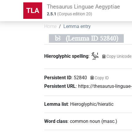
Thesaurus Linguae Aegyptiae
TLA
2.5.1
(
Corpus edition
20
)
Home
Lemma entry
bꜣ
(Lemma ID 52840)
𓅡𓏤
Hieroglyphic spelling
:
Copy Unicode
Persistent ID
:
52840
Copy ID
Persistent URL
:
https://thesaurus-lingua
Lemma list
:
Hieroglyphic/hieratic
Word class
:
common noun
(
masc.
)