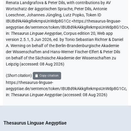
Renata Landgrafova & Peter Dils
,
with contributions by
AV
Wortschatz der ägyptischen Sprache
,
Peter Dils
,
Antonie
Loeschner
,
Johannes Jüngling
,
Lutz Popko
,
Token ID
IBUBd9kAkkgRekmpsUnWdp8G1Cc
<https://thesaurus-linguae-
aegyptiae.de/sentence/token/IBUBd9kAkkgRekmpsUnWdp8G1Cc>
,
in
:
Thesaurus Linguae Aegyptiae
,
Corpus edition 20, Web app
version 2.5.1, 5 Jun 2026, ed. by Tonio Sebastian Richter & Daniel
A. Werning on behalf of the Berlin-Brandenburgische Akademie
der Wissenschaften and Hans-Werner Fischer-Elfert & Peter Dils
on behalf of the Sächsische Akademie der Wissenschaften zu
Leipzig (accessed:
08 Aug 2026
)
(
Short citation
)
Copy citation
https://thesaurus-linguae-
aegyptiae.de/sentence/token/IBUBd9kAkkgRekmpsUnWdp8G1Cc,
in
:
Thesaurus Linguae Aegyptiae
(
accessed
:
08 Aug 2026
)
Thesaurus Linguae Aegyptiae