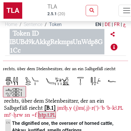
TLA
TLA
2.5.1
(
20
)
Home
Sentence
Token
EN
|
DE
|
FR
|
ع
Token ID
IBUBd9kAkkgRekmpsUnWdp8G
1Cc
rechts, über dem Stelenbesitzer, der an ein Salbgefäß riecht
rechts, über dem Stelenbesitzer, der an ein
Salbgefäß riecht
B.1
jmꜣḫ.y
(j)m(.j)-r(ʾ)-ꜥb
ꜥb-kꜣ.
PL
mꜣꜥ-ḫrw
sn
=f
ḥtp.t.
PL
The dignified one, the overseer of horned cattle,
EN
Abkau, justified, smells offerings.