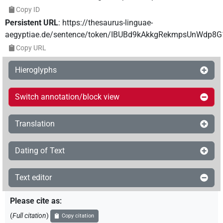
Copy ID
Persistent URL
:
https://thesaurus-linguae-
aegyptiae.de/sentence/token/IBUBd9kAkkgRekmpsUnWdp8G
Copy URL
Hieroglyphs
Switch annotation/block view
Translation
Dating of Text
Text editor
Please cite as
:
(
Full citation
)
Copy citation