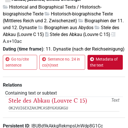
Historical and Biographical Texts / Historisch-
biographische Texte
Historisch-biographische Texte
(Mittleres Reich und 2. Zwischenzeit)
Biographien der 11.
und 12. Dynastie
Biographien aus Abydos
Stele des
Abkau (Louvre C 15)
Stele des Abkau (Louvre C 15)
A.x+10ac
Dating (time frame)
:
11. Dynastie (nach der Reichseinigung)
Go to/cite
Sentence no. 24 in
Metadata of
sentence
co(n)text
the text
Relations
Containing text or subtext
Stele des Abkau (Louvre C 15)
Text
OK2VUI6EXZAHJMCASBY6XUGKGU
Persistent ID
:
IBUBd9kAkkgRekmpsUnWdp8G1Cc