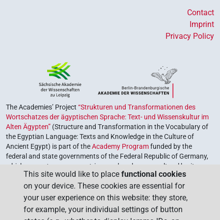
Contact
Imprint
Privacy Policy
The Academies’ Project
“Strukturen und Transformationen des
Wortschatzes der ägyptischen Sprache: Text- und Wissenskultur im
Alten Ägypten”
(Structure and Transformation in the Vocabulary of
the Egyptian Language: Texts and Knowledge in the Culture of
Ancient Egypt) is part of the
Academy Program
funded by the
federal and state governments of the Federal Republic of Germany,
which serves to preserve, retrieve and explore our cultural heritage.
This site would like to place
functional cookies
The program is coordinated by the
Union of the German Academies
on your device. These cookies are essential for
of Sciences and Humanities
.
your user experience on this website: they store,
for example, your individual settings of button