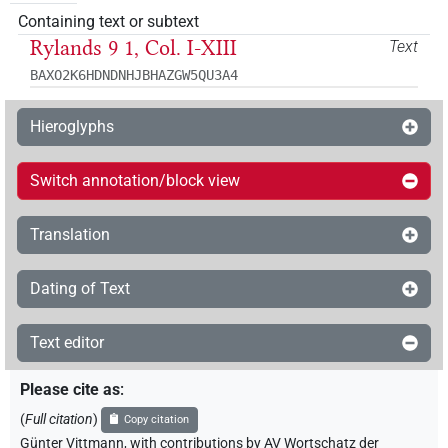
Containing text or subtext
Rylands 9 1, Col. I-XIII
Text
BAXO2K6HDNDNHJBHAZGW5QU3A4
Hieroglyphs
Switch annotation/block view
Translation
Dating of Text
Text editor
Please cite as
:
(
Full citation
)
Copy citation
Günter Vittmann
,
with contributions by
AV Wortschatz der