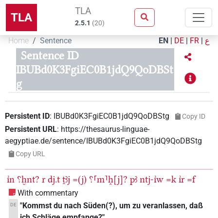
TLA
TLA
2.5.1
(
20
)
Home
Sentence
EN
|
DE
|
FR
|
ع
Sentence ID
IBUBd0K3FgiEC0B1jdQ9QoDBSt
g
Persistent ID
:
IBUBd0K3FgiEC0B1jdQ9QoDBStg
Copy ID
Persistent URL
:
https://thesaurus-linguae-
aegyptiae.de/sentence/IBUBd0K3FgiEC0B1jdQ9QoDBStg
Copy URL
ı͗n
⸮ḫnt?
r
dj.t
ṯꜣj
=(j)
⸮⸢m⸣h̭[j]?
pꜣ
ntj-ı͗w
=k
ı͗r
=f
With commentary
"Kommst du nach Süden(?), um zu veranlassen, daß
DE
ich Schläge empfange?"