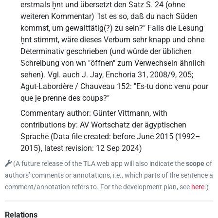
erstmals ḫnt und übersetzt den Satz S. 24 (ohne
weiteren Kommentar) "Ist es so, daß du nach Süden
kommst, um gewalttätig(?) zu sein?" Falls die Lesung
ḫnt stimmt, wäre dieses Verbum sehr knapp und ohne
Determinativ geschrieben (und würde der üblichen
Schreibung von wn "öffnen" zum Verwechseln ähnlich
sehen). Vgl. auch J. Jay, Enchoria 31, 2008/9, 205;
Agut-Labordère / Chauveau 152: "Es-tu donc venu pour
que je prenne des coups?"
Commentary author
:
Günter Vittmann
,
with
contributions by
:
AV Wortschatz der ägyptischen
Sprache
(
Data file created
:
before June 2015 (1992–
2015)
,
latest revision
:
12 Sep 2024
)
(
A future release of the TLA web app will also indicate the
scope
of
authors’ comments or annotations, i.e., which parts of the sentence a
comment/annotation refers to. For the development plan, see
here
.
)
Relations