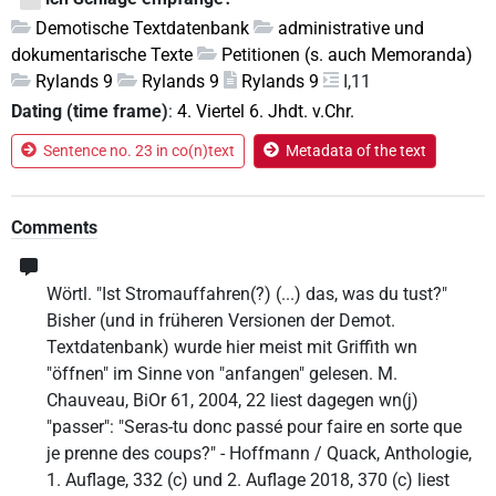
Demotische Textdatenbank
administrative und
dokumentarische Texte
Petitionen (s. auch Memoranda)
Rylands 9
Rylands 9
Rylands 9
I,11
Dating (time frame)
:
4. Viertel 6. Jhdt. v.Chr.
Sentence no. 23 in co(n)text
Metadata of the text
Comments
Wörtl. "Ist Stromauffahren(?) (...) das, was du tust?"
Bisher (und in früheren Versionen der Demot.
Textdatenbank) wurde hier meist mit Griffith wn
"öffnen" im Sinne von "anfangen" gelesen. M.
Chauveau, BiOr 61, 2004, 22 liest dagegen wn(j)
"passer": "Seras-tu donc passé pour faire en sorte que
je prenne des coups?" - Hoffmann / Quack, Anthologie,
1. Auflage, 332 (c) und 2. Auflage 2018, 370 (c) liest