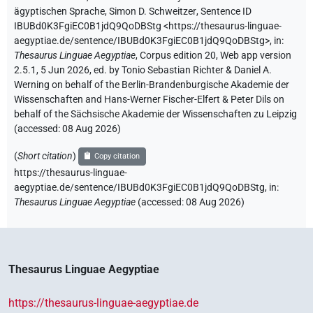
ägyptischen Sprache
,
Simon D. Schweitzer
,
Sentence ID
IBUBd0K3FgiEC0B1jdQ9QoDBStg
<https://thesaurus-linguae-
aegyptiae.de/sentence/IBUBd0K3FgiEC0B1jdQ9QoDBStg>
,
in
:
Thesaurus Linguae Aegyptiae
,
Corpus edition 20, Web app version
2.5.1, 5 Jun 2026, ed. by Tonio Sebastian Richter & Daniel A.
Werning on behalf of the Berlin-Brandenburgische Akademie der
Wissenschaften and Hans-Werner Fischer-Elfert & Peter Dils on
behalf of the Sächsische Akademie der Wissenschaften zu Leipzig
(accessed:
08 Aug 2026
)
(
Short citation
)
Copy citation
https://thesaurus-linguae-
aegyptiae.de/sentence/IBUBd0K3FgiEC0B1jdQ9QoDBStg,
in
:
Thesaurus Linguae Aegyptiae
(
accessed
:
08 Aug 2026
)
Thesaurus Linguae Aegyptiae
https://thesaurus-linguae-aegyptiae.de