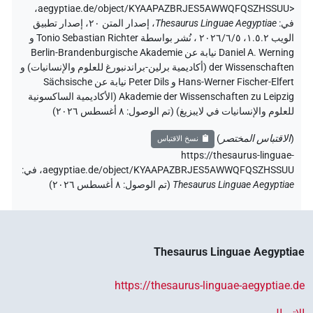
،
aegyptiae.de/object/KYAAPAZBRJES5AWWQFQSZHSSUU>
في
:
Thesaurus Linguae Aegyptiae
،
إصدار المتن ٢٠، إصدار تطبيق
الويب ۱.٥.٢، ٢٠٢٦/٦/٥ ، نُشر بواسطة Tonio Sebastian Richter و
Daniel A. Werning نيابة عن Berlin-Brandenburgische Akademie
der Wissenschaften (أكاديمية برلين-براندنبورغ للعلوم والإنسانيات) و
Hans-Werner Fischer-Elfert و Peter Dils نيابة عن Sächsische
Akademie der Wissenschaften zu Leipzig (الأكاديمية الساكسونية
للعلوم والإنسانيات في لايبزيغ) (تم الوصول:
٨ أغسطس ٢٠٢٦
)
(
الاقتباس المختصر
)
نسخ الاقتباس
https://thesaurus-linguae-
aegyptiae.de/object/KYAAPAZBRJES5AWWQFQSZHSSUU،
في
:
Thesaurus Linguae Aegyptiae
(
تم الوصول
:
٨ أغسطس ٢٠٢٦
)
Thesaurus Linguae Aegyptiae
https://thesaurus-linguae-aegyptiae.de