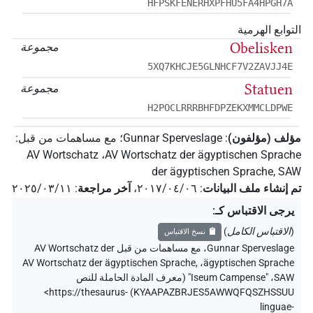
HFPSKFENERHXPFHU5FA4HPGH7A
التوابع الهرمية
Obelisken
مجموعة
5XQ7KHCJE5GLNHCF7V2ZAVJJ4E
Statuen
مجموعة
H2POCLRRRBHFDPZEKXMMCLDPWE
مؤلف (مؤلفون)
:
Gunnar Sperveslage
؛
مع مساهمات من قبل
:
AV Wortschatz
،
AV Wortschatz der ägyptischen Sprache
der ägyptischen Sprache, SAW
تم إنشاء ملف البيانات
:
٢٠١٧/٠٤/٠٦
،
آخر مراجعة
:
٢٠٢٥/٠٣/١١
يرجى الاقتباس كـ
:
(
الاقتباس الكامل
)
نسخ الاقتباس
Gunnar Sperveslage
،
مع مساهمات من قبل
AV Wortschatz der
AV Wortschatz der ägyptischen Sprache,
،
ägyptischen Sprache
SAW
،
"Iseum Campense" (
معرف المادة الحاملة للنص
<https://thesaurus-
)
KYAAPAZBRJES5AWWQFQSZHSSUU
linguae-