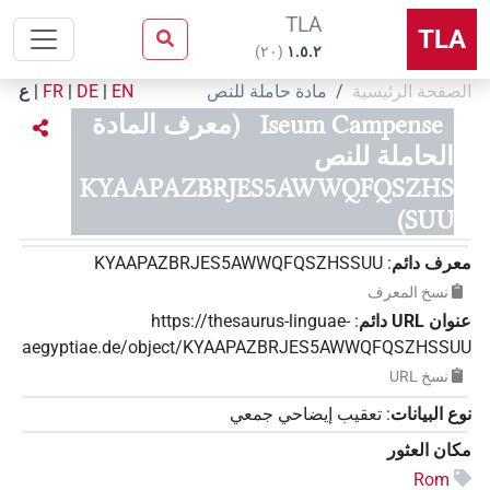
TLA
TLA
)
٢٠
(
۱.٥.٢
الصفحة الرئيسية
مادة حاملة للنص
EN
|
DE
|
FR
|
ع
Iseum Campense
(معرف المادة
الحاملة للنص
KYAAPAZBRJES5AWWQFQSZHS
SUU)
معرف دائم
:
KYAAPAZBRJES5AWWQFQSZHSSUU
نسخ المعرف
عنوان‏ ‏URL‏ دائم
:
https://thesaurus-linguae-
aegyptiae.de/object/KYAAPAZBRJES5AWWQFQSZHSSUU
نسخ‏ ‏URL
نوع البيانات
:
تعقيب إيضاحي جمعي
مكان العثور
Rom