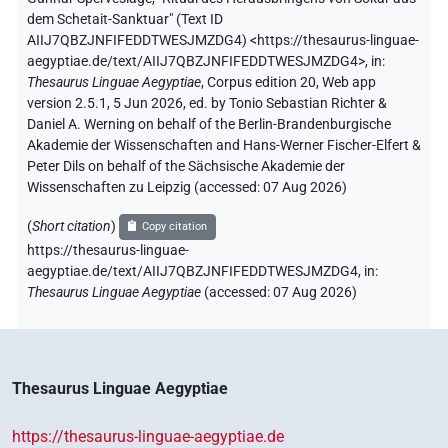
dem Schetait-Sanktuar" (
Text ID
AIIJ7QBZJNFIFEDDTWESJMZDG4
)
<https://thesaurus-linguae-
aegyptiae.de/text/AIIJ7QBZJNFIFEDDTWESJMZDG4>
,
in
:
Thesaurus Linguae Aegyptiae
,
Corpus edition 20, Web app
version 2.5.1, 5 Jun 2026, ed. by Tonio Sebastian Richter &
Daniel A. Werning on behalf of the Berlin-Brandenburgische
Akademie der Wissenschaften and Hans-Werner Fischer-Elfert &
Peter Dils on behalf of the Sächsische Akademie der
Wissenschaften zu Leipzig (accessed:
07 Aug 2026
)
(
Short citation
)
Copy citation
https://thesaurus-linguae-
aegyptiae.de/text/AIIJ7QBZJNFIFEDDTWESJMZDG4,
in
:
Thesaurus Linguae Aegyptiae
(
accessed
:
07 Aug 2026
)
Thesaurus Linguae Aegyptiae
https://thesaurus-linguae-aegyptiae.de