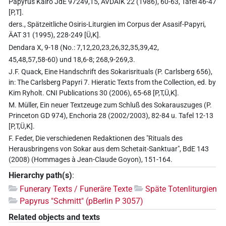
Papyrus Kairo JdE 97249,15, AVDAIK 22 (1986), 60-63, Tafel 46-47
[P,T].
ders., Spätzeitliche Osiris-Liturgien im Corpus der Asasif-Papyri,
ÄAT 31 (1995), 228-249 [Ü,K].
Dendara X, 9-18 (No.: 7,12,20,23,26,32,35,39,42,
45,48,57,58-60) und 18,6-8; 268,9-269,3.
J.F. Quack, Eine Handschrift des Sokarisrituals (P. Carlsberg 656),
in: The Carlsberg Papyri 7. Hieratic Texts from the Collection, ed. by
Kim Ryholt. CNI Publications 30 (2006), 65-68 [P,T,Ü,K].
M. Müller, Ein neuer Textzeuge zum Schluß des Sokarauszuges (P.
Princeton GD 974), Enchoria 28 (2002/2003), 82-84 u. Tafel 12-13
[P,T,Ü,K].
F. Feder, Die verschiedenen Redaktionen des "Rituals des
Herausbringens von Sokar aus dem Schetait-Sanktuar", BdE 143
(2008) (Hommages à Jean-Claude Goyon), 151-164.
Hierarchy path(s)
:
Funerary Texts / Funeräre Texte
Späte Totenliturgien
Papyrus "Schmitt" (pBerlin P 3057)
Related objects and texts