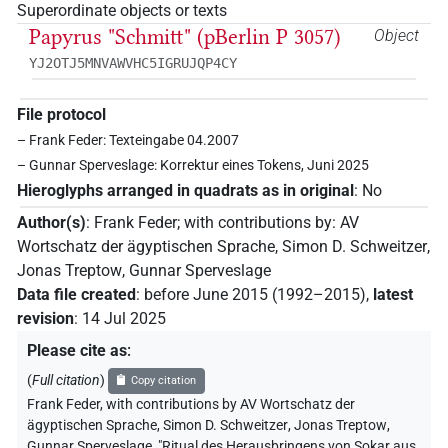
Superordinate objects or texts
Papyrus "Schmitt" (pBerlin P 3057)
Object
YJ2OTJ5MNVAWVHC5IGRUJQP4CY
File protocol
– Frank Feder: Texteingabe 04.2007
– Gunnar Sperveslage: Korrektur eines Tokens, Juni 2025
Hieroglyphs arranged in quadrats as in original
:
No
Author(s)
:
Frank Feder
;
with contributions by
:
AV
Wortschatz der ägyptischen Sprache
,
Simon D. Schweitzer
,
Jonas Treptow
,
Gunnar Sperveslage
Data file created
:
before June 2015 (1992–2015)
,
latest
revision
:
14 Jul 2025
Please cite as
:
(
Full citation
)
Copy citation
Frank Feder
,
with contributions by
AV Wortschatz der
ägyptischen Sprache
,
Simon D. Schweitzer
,
Jonas Treptow
,
Gunnar Sperveslage
,
"Ritual des Herausbringens von Sokar aus