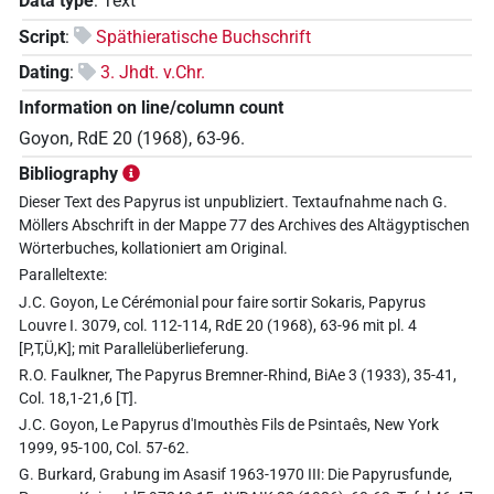
Data type
:
Text
Script
:
Späthieratische Buchschrift
Dating
:
3. Jhdt. v.Chr.
Information on line/column count
Goyon, RdE 20 (1968), 63-96.
Bibliography
Dieser Text des Papyrus ist unpubliziert. Textaufnahme nach G.
Möllers Abschrift in der Mappe 77 des Archives des Altägyptischen
Wörterbuches, kollationiert am Original.
Paralleltexte:
J.C. Goyon, Le Cérémonial pour faire sortir Sokaris, Papyrus
Louvre I. 3079, col. 112-114, RdE 20 (1968), 63-96 mit pl. 4
[P,T,Ü,K]; mit Parallelüberlieferung.
R.O. Faulkner, The Papyrus Bremner-Rhind, BiAe 3 (1933), 35-41,
Col. 18,1-21,6 [T].
J.C. Goyon, Le Papyrus d'Imouthès Fils de Psintaês, New York
1999, 95-100, Col. 57-62.
G. Burkard, Grabung im Asasif 1963-1970 III: Die Papyrusfunde,