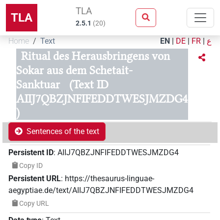
TLA
TLA
2.5.1
(
20
)
Home
Text
EN
|
DE
|
FR
|
ع
Ritual des Herausbringens von
Sokar aus dem Schetait-
Sanktuar
(Text ID
AIIJ7QBZJNFIFEDDTWESJMZDG4
)
Sentences of the text
Persistent ID
:
AIIJ7QBZJNFIFEDDTWESJMZDG4
Copy ID
Persistent URL
:
https://thesaurus-linguae-
aegyptiae.de/text/AIIJ7QBZJNFIFEDDTWESJMZDG4
Copy URL