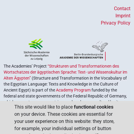
Contact
Imprint
Privacy Policy
The Academies’ Project
“Strukturen und Transformationen des
Wortschatzes der ägyptischen Sprache: Text- und Wissenskultur im
Alten Ägypten”
(Structure and Transformation in the Vocabulary of
the Egyptian Language: Texts and Knowledge in the Culture of
Ancient Egypt) is part of the
Academy Program
funded by the
federal and state governments of the Federal Republic of Germany,
which serves to preserve, retrieve and explore our cultural heritage.
This site would like to place
functional cookies
The program is coordinated by the
Union of the German Academies
on your device. These cookies are essential for
of Sciences and Humanities
.
your user experience on this website: they store,
for example, your individual settings of button