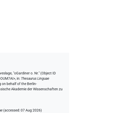
veslage
,
"oGardiner o. Nr." (
Object ID
C6OUM7AI>
,
in
:
Thesaurus Linguae
 on behalf of the Berlin-
chsische Akademie der Wissenschaften zu
ae
(
accessed
:
07 Aug 2026
)