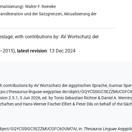
atisierung): Walter F. Reineke
sliteration und der Satzgrenzen, Aktualisierung der
eslage
;
with contributions by
:
AV Wortschatz der
2–2015)
,
latest revision
:
13 Dec 2024
th contributions by
AV Wortschatz der ägyptischen Sprache
,
Gunnar Sper
tps://thesaurus-linguae-aegyptiae.de/object/GQYCSSIGC5EZZMUCGF
ion 2.5.1, 5 Jun 2026, ed. by Tonio Sebastian Richter & Daniel A. Werning
aften and Hans-Werner Fischer-Elfert & Peter Dils on behalf of the Sä
.de/object/GQYCSSIGC5EZZMUCGFC6OUM7AI,
in
:
Thesaurus Linguae Aegypti