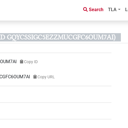
Search
TLA
L
t ID GQYCSSIGC5EZZMUCGFC6OUM7AI)
OUM7AI
Copy ID
MUCGFC6OUM7AI
Copy URL