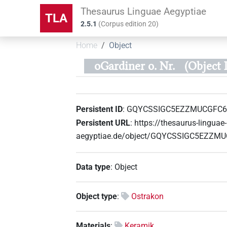
Thesaurus Linguae Aegyptiae
TLA
2.5.1
(
Corpus edition
20
)
Home
Object
oGardiner o. Nr.
(Objec
Persistent ID
:
GQYCSSIGC5EZZMUCGFC6
Persistent URL
:
https://thesaurus-linguae-
aegyptiae.de/object/GQYCSSIGC5EZZ
Data type
:
Object
Object type
:
Ostrakon
Materials
:
Keramik