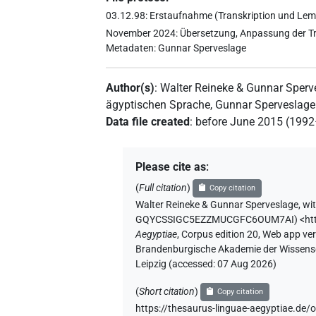
03.12.98: Erstaufnahme (Transkription und Lemm
November 2024: Übersetzung, Anpassung der Tran
Metadaten: Gunnar Sperveslage
Author(s)
:
Walter Reineke & Gunnar Sperv
ägyptischen Sprache
,
Gunnar Sperveslage
Data file created
:
before June 2015 (199
Please cite as
:
(
Full citation
)
Copy citation
Walter Reineke & Gunnar Sperveslage
,
wi
GQYCSSIGC5EZZMUCGFC6OUM7AI
)
<ht
Aegyptiae
,
Corpus edition 20, Web app vers
Brandenburgische Akademie der Wissensch
Leipzig (accessed:
07 Aug 2026
)
(
Short citation
)
Copy citation
https://thesaurus-linguae-aegyptiae