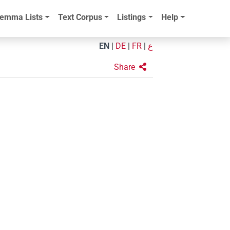
emma Lists
Text Corpus
Listings
Help
EN
|
DE
|
FR
|
ع
Share