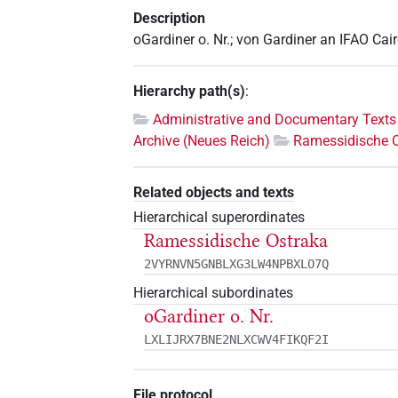
Description
oGardiner o. Nr.; von Gardiner an IFAO Ca
Hierarchy path(s)
:
Administrative and Documentary Texts
Archive (Neues Reich)
Ramessidische 
Related objects and texts
Hierarchical superordinates
Ramessidische Ostraka
2VYRNVN5GNBLXG3LW4NPBXLO7Q
Hierarchical subordinates
oGardiner o. Nr.
LXLIJRX7BNE2NLXCWV4FIKQF2I
File protocol