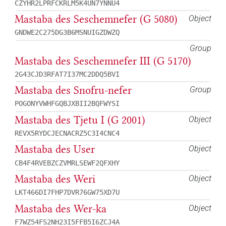
CZYHR2LPRFCKRLM5K4UN7YNNU4
Mastaba des Seschemnefer (G 5080)
Object
GNDWE2C275DG3B6MSNUIGZDWZQ
Group
Mastaba des Seschemnefer III (G 5170)
2G43CJD3RFAT7I37MC2DDQ5BVI
Mastaba des Snofru-nefer
Group
POGONYVWHFGQBJXBII2BQFWYSI
Mastaba des Tjetu I (G 2001)
Object
REVX5RYDCJECNACRZ5C3I4CNC4
Mastaba des User
Object
CB4F4RVEBZCZVMRLSEWF2QFXHY
Mastaba des Weri
Object
LKT466DI7FHP7DVR76GW75XD7U
Mastaba des Wer-ka
Object
F7WZ54FS2NH23I5FFB5I6ZCJ4A