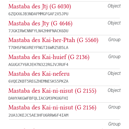
Mastaba des Jtj (G 6030)
Object
6ZQXX6JB3NDAFMMGFGAF2X5JPU
Mastaba des Jty (G 4646)
Object
7JGKIRWCNNFYLN42HHFNACK6DU
Mastaba des Kai-her-Ptah (G 5560)
Group
T7OHSFNGVREYFNGTI6WRZSB5LA
Mastaba des Kai-huief (G 2136)
Group
AGUGX7Y6RJEH7N322RGJVJRUF4
Mastaba des Kai-neferu
Object
6VQEZKBT5REGZHEMNESKS5PKZA
Mastaba des Kai-ni-nisut (G 2155)
Object
DAHYAKGWFBFQLIACGM3PKU6FHI
Mastaba des Kai-ni-nisut (G 2156)
Group
2UA3JKEJC5AE3HFU6RRW6F4IAM
Group