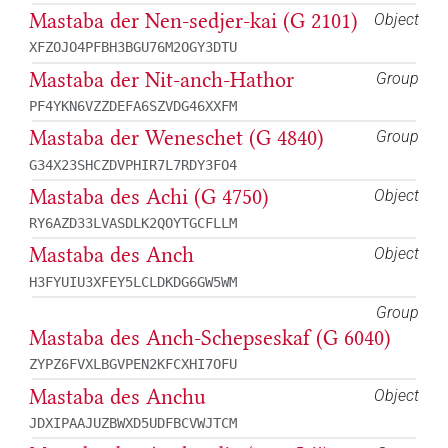
Mastaba der Nen-sedjer-kai (G 2101)
Object
XFZOJO4PFBH3BGU76M2OGY3DTU
Mastaba der Nit-anch-Hathor
Group
PF4YKN6VZZDEFA6SZVDG46XXFM
Mastaba der Weneschet (G 4840)
Group
G34X23SHCZDVPHIR7L7RDY3FO4
Mastaba des Achi (G 4750)
Object
RY6AZD33LVASDLK2QOYTGCFLLM
Mastaba des Anch
Object
H3FYUIU3XFEY5LCLDKDG6GW5WM
Group
Mastaba des Anch-Schepseskaf (G 6040)
ZYPZ6FVXLBGVPEN2KFCXHI7OFU
Mastaba des Anchu
Object
JDXIPAAJUZBWXD5UDFBCVWJTCM