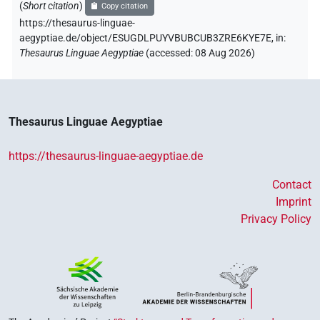
(
Short citation
)
Copy citation
https://thesaurus-linguae-
aegyptiae.de/object/ESUGDLPUYVBUBCUB3ZRE6KYE7E,
in
:
Thesaurus Linguae Aegyptiae
(
accessed
:
08 Aug 2026
)
Thesaurus Linguae Aegyptiae
https://thesaurus-linguae-aegyptiae.de
Contact
Imprint
Privacy Policy