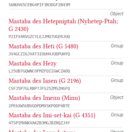
S6NUV65CEBG4PIF3N3DGF2B43M
Object
Mastaba des Hetepniptah (Nyhetep-Ptah;
G 2430)
P2IFX4RVGZCYLEJJMO7UGERJUQ
Mastaba des Heti (G 5480)
Group
JV4GCZI6JVAT3IOUH4JUDPUHYQ
Mastaba des Hezy
Group
L25UB7GQWNCOFMZFDIIGWCZAOQ
Mastaba des Iasen (G 2196)
Group
CSFJ5P7GLRBP7JFS25ZMSZHGFQ
Mastaba des Imenu (Minu)
Object
2PE6XW5UBVGDPDMXSKPODP4B7E
Mastaba des Imi-set-kai (G 4351)
Group
4TSPIMXNKVAKZB3MGJBZRQZJ4Y