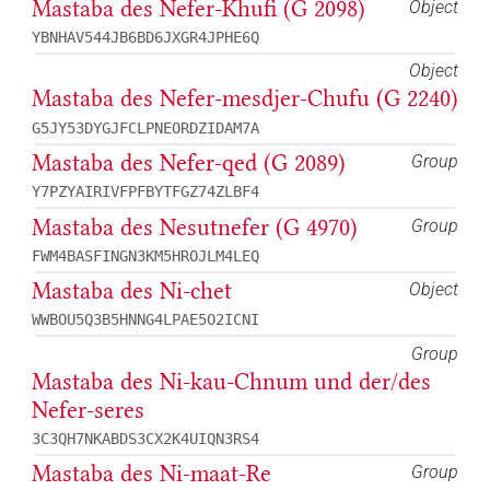
Mastaba des Nefer-Khufi (G 2098)
Object
YBNHAV544JB6BD6JXGR4JPHE6Q
Object
Mastaba des Nefer-mesdjer-Chufu (G 2240)
G5JY53DYGJFCLPNEORDZIDAM7A
Mastaba des Nefer-qed (G 2089)
Group
Y7PZYAIRIVFPFBYTFGZ74ZLBF4
Mastaba des Nesutnefer (G 4970)
Group
FWM4BASFINGN3KM5HROJLM4LEQ
Mastaba des Ni-chet
Object
WWBOU5Q3B5HNNG4LPAE5O2ICNI
Group
Mastaba des Ni-kau-Chnum und der/des
Nefer-seres
3C3QH7NKABDS3CX2K4UIQN3RS4
Mastaba des Ni-maat-Re
Group