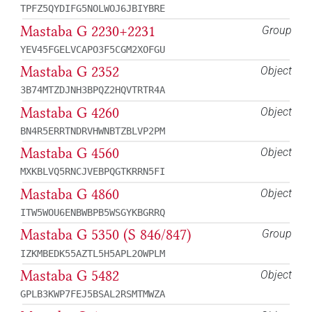
TPFZ5QYDIFG5NOLWOJ6JBIYBRE
Mastaba G 2230+2231
Group
YEV45FGELVCAPO3F5CGM2XOFGU
Mastaba G 2352
Object
3B74MTZDJNH3BPQZ2HQVTRTR4A
Mastaba G 4260
Object
BN4R5ERRTNDRVHWNBTZBLVP2PM
Mastaba G 4560
Object
MXKBLVQ5RNCJVEBPQGTKRRN5FI
Mastaba G 4860
Object
ITW5WOU6ENBWBPB5WSGYKBGRRQ
Mastaba G 5350 (S 846/847)
Group
IZKMBEDK55AZTL5H5APL2OWPLM
Mastaba G 5482
Object
GPLB3KWP7FEJ5BSAL2RSMTMWZA