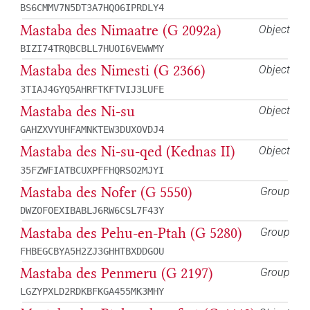
BS6CMMV7N5DT3A7HQO6IPRDLY4
Mastaba des Nimaatre (G 2092a)
Object
BIZI74TRQBCBLL7HUOI6VEWWMY
Mastaba des Nimesti (G 2366)
Object
3TIAJ4GYQ5AHRFTKFTVIJ3LUFE
Mastaba des Ni-su
Object
GAHZXVYUHFAMNKTEW3DUXOVDJ4
Mastaba des Ni-su-qed (Kednas II)
Object
35FZWFIATBCUXPFFHQRSO2MJYI
Mastaba des Nofer (G 5550)
Group
DWZOFOEXIBABLJ6RW6CSL7F43Y
Mastaba des Pehu-en-Ptah (G 5280)
Group
FHBEGCBYA5H2ZJ3GHHTBXDDGOU
Mastaba des Penmeru (G 2197)
Group
LGZYPXLD2RDKBFKGA455MK3MHY