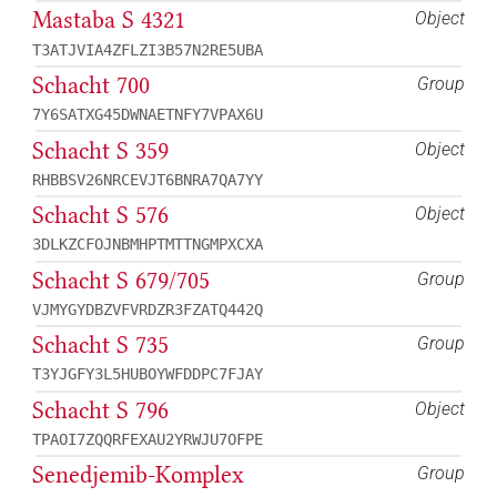
Mastaba S 4321
Object
T3ATJVIA4ZFLZI3B57N2RE5UBA
Schacht 700
Group
7Y6SATXG45DWNAETNFY7VPAX6U
Schacht S 359
Object
RHBBSV26NRCEVJT6BNRA7QA7YY
Schacht S 576
Object
3DLKZCFOJNBMHPTMTTNGMPXCXA
Schacht S 679/705
Group
VJMYGYDBZVFVRDZR3FZATQ442Q
Schacht S 735
Group
T3YJGFY3L5HUBOYWFDDPC7FJAY
Schacht S 796
Object
TPAOI7ZQQRFEXAU2YRWJU7OFPE
Senedjemib-Komplex
Group