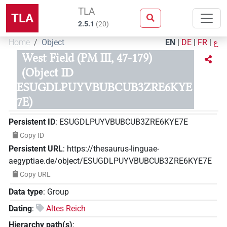
TLA
TLA
2.5.1
(
20
)
Home
Object
EN
|
DE
|
FR
|
ع
West Field (PM III, 47-179)
(Object ID
ESUGDLPUYVBUBCUB3ZRE6KYE
7E)
Persistent ID
:
ESUGDLPUYVBUBCUB3ZRE6KYE7E
Copy ID
Persistent URL
:
https://thesaurus-linguae-
aegyptiae.de/object/ESUGDLPUYVBUBCUB3ZRE6KYE7E
Copy URL
Data type
:
Group
Dating
:
Altes Reich
Hierarchy path(s)
: