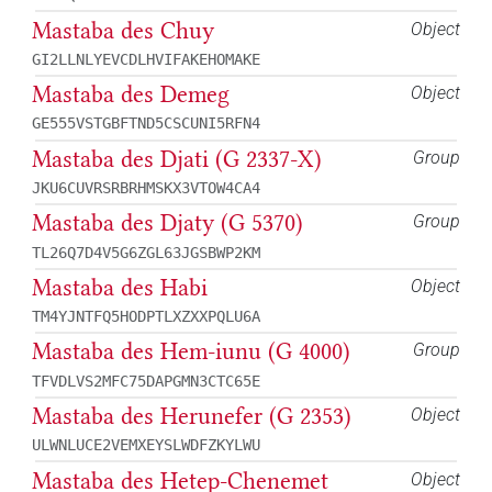
Mastaba des Chuy
Object
GI2LLNLYEVCDLHVIFAKEHOMAKE
Mastaba des Demeg
Object
GE555VSTGBFTND5CSCUNI5RFN4
Mastaba des Djati (G 2337-X)
Group
JKU6CUVRSRBRHMSKX3VTOW4CA4
Mastaba des Djaty (G 5370)
Group
TL26Q7D4V5G6ZGL63JGSBWP2KM
Mastaba des Habi
Object
TM4YJNTFQ5HODPTLXZXXPQLU6A
Mastaba des Hem-iunu (G 4000)
Group
TFVDLVS2MFC75DAPGMN3CTC65E
Mastaba des Herunefer (G 2353)
Object
ULWNLUCE2VEMXEYSLWDFZKYLWU
Mastaba des Hetep-Chenemet
Object