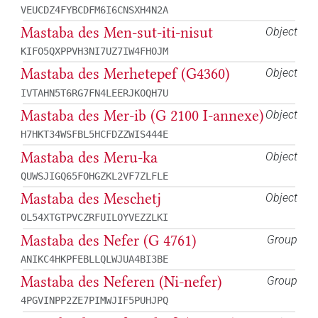
VEUCDZ4FYBCDFM6I6CNSXH4N2A
Mastaba des Men-sut-iti-nisut
Object
KIFO5QXPPVH3NI7UZ7IW4FHOJM
Mastaba des Merhetepef (G4360)
Object
IVTAHN5T6RG7FN4LEERJKOQH7U
Mastaba des Mer-ib (G 2100 I-annexe)
Object
H7HKT34WSFBL5HCFDZZWIS444E
Mastaba des Meru-ka
Object
QUWSJIGQ65FOHGZKL2VF7ZLFLE
Mastaba des Meschetj
Object
OL54XTGTPVCZRFUILOYVEZZLKI
Mastaba des Nefer (G 4761)
Group
ANIKC4HKPFEBLLQLWJUA4BI3BE
Mastaba des Neferen (Ni-nefer)
Group
4PGVINPP2ZE7PIMWJIF5PUHJPQ