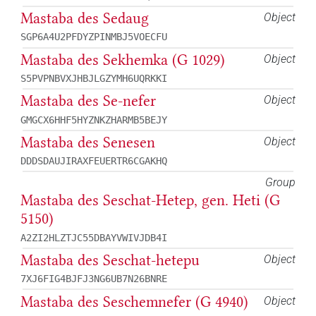
Mastaba des Sedaug
Object
SGP6A4U2PFDYZPINMBJ5VOECFU
Mastaba des Sekhemka (G 1029)
Object
S5PVPNBVXJHBJLGZYMH6UQRKKI
Mastaba des Se-nefer
Object
GMGCX6HHF5HYZNKZHARMB5BEJY
Mastaba des Senesen
Object
DDDSDAUJIRAXFEUERTR6CGAKHQ
Group
Mastaba des Seschat-Hetep, gen. Heti (G
5150)
A2ZI2HLZTJC55DBAYVWIVJDB4I
Mastaba des Seschat-hetepu
Object
7XJ6FIG4BJFJ3NG6UB7N26BNRE
Mastaba des Seschemnefer (G 4940)
Object