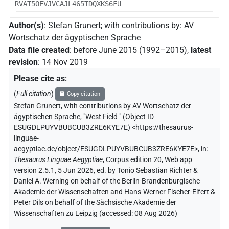
RVAT5OEVJVCAJL465TDQXKS6FU
Author(s)
:
Stefan Grunert
;
with contributions by
:
AV
Wortschatz der ägyptischen Sprache
Data file created
:
before June 2015 (1992–2015)
,
latest
revision
:
14 Nov 2019
Please cite as
:
(
Full citation
)
Copy citation
Stefan Grunert
,
with contributions by
AV Wortschatz der
ägyptischen Sprache
,
"West Field " (
Object ID
ESUGDLPUYVBUBCUB3ZRE6KYE7E
)
<https://thesaurus-
linguae-
aegyptiae.de/object/ESUGDLPUYVBUBCUB3ZRE6KYE7E>
,
in
:
Thesaurus Linguae Aegyptiae
,
Corpus edition 20, Web app
version 2.5.1, 5 Jun 2026, ed. by Tonio Sebastian Richter &
Daniel A. Werning on behalf of the Berlin-Brandenburgische
Akademie der Wissenschaften and Hans-Werner Fischer-Elfert &
Peter Dils on behalf of the Sächsische Akademie der
Wissenschaften zu Leipzig (accessed:
08 Aug 2026
)