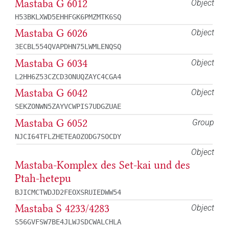
Mastaba G 6012
Object
H53BKLXWD5EHHFGK6PMZMTK6SQ
Mastaba G 6026
Object
3ECBL554QVAPDHN75LWMLENQSQ
Mastaba G 6034
Object
L2HH6Z53CZCD3ONUQZAYC4CGA4
Mastaba G 6042
Object
SEKZONWN5ZAYVCWPIS7UDGZUAE
Mastaba G 6052
Group
NJCI64TFLZHETEAOZODG7SOCDY
Object
Mastaba-Komplex des Set-kai und des
Ptah-hetepu
BJICMCTWDJD2FEOXSRUIEDWW54
Mastaba S 4233/4283
Object
S56GVFSW7BE4JLWJSDCWALCHLA