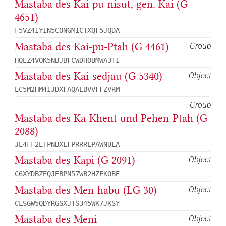
Mastaba des Kai-pu-nisut, gen. Kai (G
4651)
F5VZ4IYIN5CONGMICTXQF5JQDA
Mastaba des Kai-pu-Ptah (G 4461)
Group
HQEZ4VOK5NBJBFCWDHOBMWA3TI
Mastaba des Kai-sedjau (G 5340)
Object
EC5M2HM4IJDXFAQAEBVVFFZVRM
Group
Mastaba des Ka-Khent und Pehen-Ptah (G
2088)
JE4FF2ETPNBXLFPRRREPAWNULA
Mastaba des Kapi (G 2091)
Object
C6XYDBZEQJEBPN57WB2HZEKOBE
Mastaba des Men-habu (LG 30)
Object
CLSGW5QDYRGSXJTS345WK7JKSY
Mastaba des Meni
Object