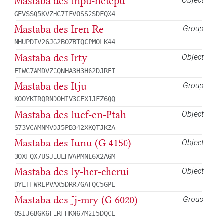
Mastaba des Inpu-hetepu
Object
GEVSSQ5KVZHC7IFVOSS2SDFQX4
Mastaba des Iren-Re
Group
NHUPDIV26JG2BOZBTQCPMOLK44
Mastaba des Irty
Object
EIWC7AMDVZCQNHA3H3H62DJREI
Mastaba des Itju
Group
KOOYKTRQRNDOHIV3CEXIJFZ6QQ
Mastaba des Iuef-en-Ptah
Object
S73VCAMNMVDJ5PB342XKQTJKZA
Mastaba des Iunu (G 4150)
Object
3OXFQX7USJEULHVAPMNE6X2AGM
Mastaba des Iy-her-cherui
Object
DYLTFWREPVAX5DRR7GAFQC5GPE
Mastaba des Jj-mry (G 6020)
Group
OSIJ6BGK6FERFHKN67M2I5DQCE