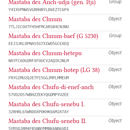
Mastaba des Anch-udja (gen. Itji)
Group
Y4IXVPNWSVGRRHBYLD6EZ7C6P4
Mastaba des Chnum
Object
7TLJICOXTFH5HFMCARSB4CN3NU
Mastaba des Chnum-baef (G 5230)
Group
EEJ3JKLOPNAS5GTXIWO5GCEAEQ
Mastaba des Chnum-hetepu
Object
NAYFC6OGORFXFOUCV2AQIKJNLM
Mastaba des Chnum-hotep (LG 38)
Object
FRYGIMU2QJETPI5GGJMPLMMEUM
Mastaba des Chufu-di-enef-anch
Object
57VD2O57WBHZZEKYQGDMPYUZEE
Mastaba des Chufu-senebu I.
Object
32RHRL65WRDOXPOKHK66M2ATAY
Mastaba des Chufu-senebu II.
Object
5YM3QJRM4FBSNNYMMBK6NR6VDI