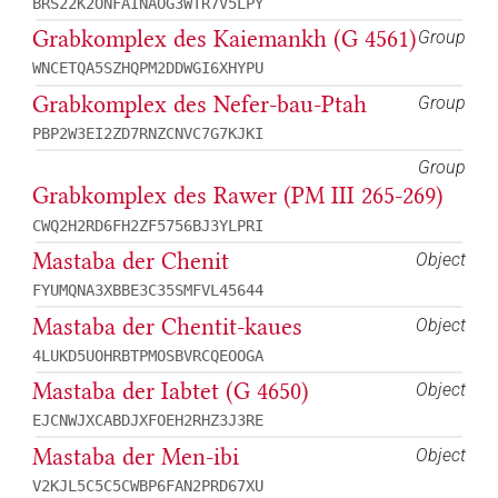
BRS22K2ONFAINAOG3WTR7V5LPY
Grabkomplex des Kaiemankh (G 4561)
Group
WNCETQA5SZHQPM2DDWGI6XHYPU
Grabkomplex des Nefer-bau-Ptah
Group
PBP2W3EI2ZD7RNZCNVC7G7KJKI
Group
Grabkomplex des Rawer (PM III 265-269)
CWQ2H2RD6FH2ZF5756BJ3YLPRI
Mastaba der Chenit
Object
FYUMQNA3XBBE3C35SMFVL45644
Mastaba der Chentit-kaues
Object
4LUKD5UOHRBTPMOSBVRCQEOOGA
Mastaba der Iabtet (G 4650)
Object
EJCNWJXCABDJXFOEH2RHZ3J3RE
Mastaba der Men-ibi
Object
V2KJL5C5C5CWBP6FAN2PRD67XU