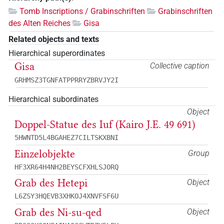
Tomb Inscriptions / Grabinschriften
Grabinschriften
des Alten Reiches
Gisa
Related objects and texts
Hierarchical superordinates
Gisa
Collective caption
GRHMSZ3TGNFATPPRRYZBRVJY2I
Hierarchical subordinates
Object
Doppel-Statue des Iuf (Kairo J.E. 49 691)
5HWNTD5L4BGAHEZ7CILTSKXBNI
Einzelobjekte
Group
HF3XR64H4NH2BEYSCFXHLSJORQ
Grab des Hetepi
Object
L6ZSY3HQEVB3XHKOJ4XNVFSF6U
Grab des Ni-su-qed
Object