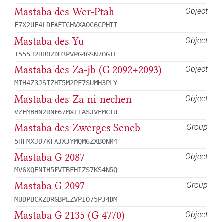
Mastaba des Wer-Ptah
Object
F7X2UF4LDFAFTCHVXAOC6CPHTI
Mastaba des Yu
Object
T555J2HBOZDU3PVPG4GSN7OGIE
Mastaba des Za-jb (G 2092+2093)
Object
MIH4Z3JSIZHT5M2PF7SUMH3PLY
Mastaba des Za-ni-nechen
Object
VZFMBHN2RNF67MXITASJVEMCIU
Mastaba des Zwerges Seneb
Group
5HFMXJD7KFAJXJYMQM6ZXBONM4
Mastaba G 2087
Object
MV6XQENIH5FVTBFHIZS7KS4N5Q
Mastaba G 2097
Group
MUDPBCKZDRGBPEZVPIO75PJ4DM
Mastaba G 2135 (G 4770)
Object