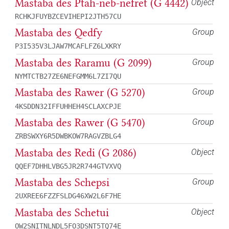
Mastaba des Ptah-neb-nefret (G 4442)
Object
RCHKJFUYBZCEVIHEPI2JTH57CU
Mastaba des Qedfy
Group
P3I535V3LJAW7MCAFLFZ6LXKRY
Mastaba des Raramu (G 2099)
Group
NYMTCTB27ZE6NEFGMM6L7ZI7QU
Mastaba des Rawer (G 5270)
Group
4KSDDN32IFFUHHEH4SCLAXCPJE
Mastaba des Rawer (G 5470)
Group
ZRBSWXY6R5DWBKOW7RAGVZBLG4
Mastaba des Redi (G 2086)
Object
QQEF7DHHLVBG5JR2R744GTVXVQ
Mastaba des Schepsi
Group
2UXREE6FZZFSLDG46XW2L6F7HE
Mastaba des Schetui
Object
OW2SNITNLNDL5FO3DSNT5TQ74E