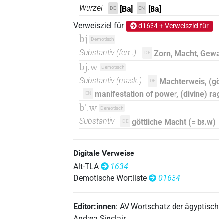
Wurzel
[Ba]
[Ba]
DE
EN
Verweisziel für
d1634 + Verweisziel für
bj
Demotisch
Substantiv
(
fem.
)
Zorn, Macht, Gewa
DE
bj.w
Demotisch
Substantiv
(
mask.
)
Machterweis, (gö
DE
manifestation of power, (divine) ra
EN
bꜥ.w
Demotisch
Substantiv
göttliche Macht (= bꜣ.w)
DE
Digitale Verweise
Alt-TLA
1634
Demotische Wortliste
01634
Editor:innen
:
AV Wortschatz der ägyptisc
Andrea Sinclair