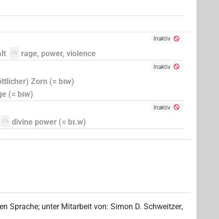
Inaktiv
lt
rage, power, violence
EN
Inaktiv
ttlicher) Zorn (= bꜣw)
ge (= bꜣw)
Inaktiv
divine power (= bꜣ.w)
EN
hen Sprache
;
unter Mitarbeit von
:
Simon D. Schweitzer
,