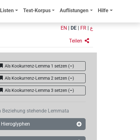
Listen
Text-Korpus
Auflistungen
Hilfe
EN
|
DE
|
FR
|
ع
Teilen
Als Kookurrenz-Lemma 1 setzen
(
–
)
Als Kookurrenz-Lemma 2 setzen
(
–
)
Als Kookurrenz-Lemma 3 setzen
(
–
)
n Beziehung stehende Lemmata
Hieroglyphen