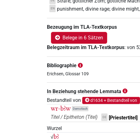
Strafe, göttlicher Zorn; göttliche Mac
DE
punishment, divine rage; divine might
EN
Bezeugung im TLA-Textkorpus
Belege in 6 Sätzen
Belegzeitraum im TLA-Textkorpus
:
von
5
Bibliographie
Erichsen, Glossar 109
In Beziehung stehende Lemmata
Bestandteil von
d1634 + Bestandteil von
wr-bꜣw
Demotisch
Titel / Epitheton
(
Titel
)
[Priestertitel]
DE
Wurzel
bꜣ
√