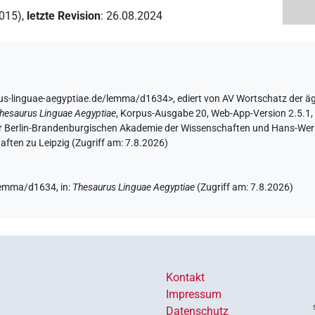
2015)
,
letzte Revision
:
26.08.2024
rus-linguae-aegyptiae.de/lemma/d1634>
,
ediert von AV Wortschatz der ä
hesaurus Linguae Aegyptiae
,
Korpus-Ausgabe 20, Web-App-Version 2.5.1, 
er Berlin-Brandenburgischen Akademie der Wissenschaften und Hans-Werner
ften zu Leipzig (Zugriff am:
7.8.2026
)
/lemma/d1634,
in
:
Thesaurus Linguae Aegyptiae
(
Zugriff am
:
7.8.2026
)
Kontakt
Impressum
Datenschutz