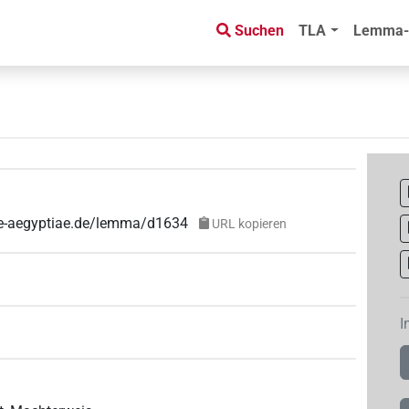
Suchen
TLA
Lemma-
uae-aegyptiae.de/lemma/d1634
URL kopieren
I