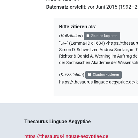
Datensatz erstellt
:
vor Juni 2015 (1992–
Bitte zitieren als
:
(
Vollzitation
)
Zitation kopieren
"
bꜣw
"
(Lemma-ID d1634) <https://thesau
Simon D. Schweitzer
,
Andrea Sinclair
,
in
:
T
Richter & Daniel A. Werning im Auftrag d
der Sächsischen Akademie der Wissenscha
(
Kurzzitation
)
Zitation kopieren
https://thesaurus-linguae-aegyptiae.de
Thesaurus Linguae Aegyptiae
https://thesaurus-linguae-aegyptiae.de