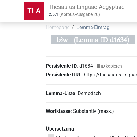
Thesaurus Linguae Aegyptiae
TLA
2.5.1
(
Korpus-Ausgabe
20
)
Homepage
Lemma-Eintrag
bꜣw
(Lemma-ID d1634)
Persistente ID
:
d1634
ID kopieren
Persistente URL
:
https://thesaurus-ling
Lemma-Liste
:
Demotisch
Wortklasse
:
Substantiv
(
mask.
)
Übersetzung