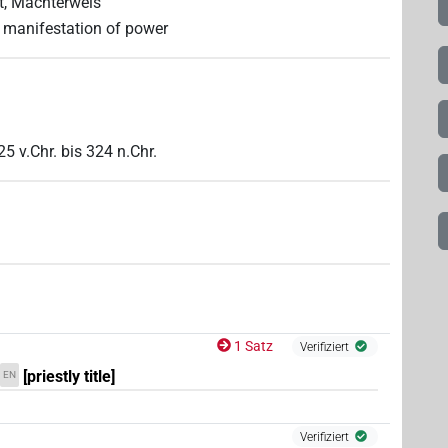
ht, Machterweis
, manifestation of power
25
v.Chr.
bis
324
n.Chr.
1 Satz
Verifiziert
[priestly title]
EN
Verifiziert