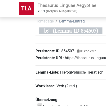
Thesaurus Linguae Aegyptiae
TLA
2.5.1
(
Korpus-Ausgabe
20
)
Homepage
Lemma-Eintrag
bꜣ
(Lemma-ID 854507)
Persistente ID
:
854507
ID kopieren
Persistente URL
:
https://thesaurus-ling
Lemma-Liste
:
Hieroglyphisch/Hieratisch
Wortklasse
:
Verb
(
2-rad.
)
Übersetzung