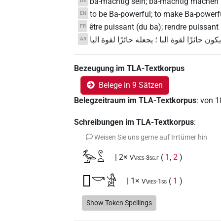
ba-mächtig sein; ba-mächtig machen
DE
to be Ba-powerful; to make Ba-powerf
EN
être puissant (du ba); rendre puissant
FR
يكون حائزًا لقوة البا ؛ يجعله حائزًا لقوة البا
AR
Bezeugung im TLA-Textkorpus
Belege in 9 Sätzen
Belegzeitraum im TLA-Textkorpus
:
von
1
Schreibungen im TLA-Textkorpus
:
Weisen Sie uns gerne auf Irrtümer hin
𓅡𓏲𓏏
| 2×
(
1
,
2
)
V\res-3sg.f
𓰴𓎡𓀀
| 1×
(
1
)
V\res-1sg
𓳞𓏤𓅆
Show Token Spellings
| 1×
(
1
)
V\tam.act:stpr