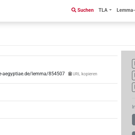
Suchen
TLA
Lemma-
uae-aegyptiae.de/lemma/854507
URL kopieren
I