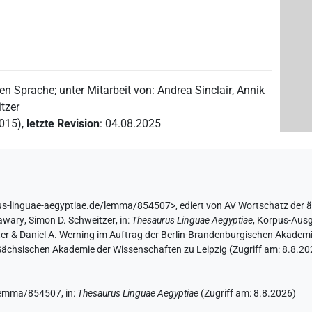
hen Sprache
;
unter Mitarbeit von
:
Andrea Sinclair
,
Annik
tzer
2015)
,
letzte Revision
:
04.08.2025
us-linguae-aegyptiae.de/lemma/854507>
,
ediert von AV Wortschatz der 
Hawary
,
Simon D. Schweitzer
,
in
:
Thesaurus Linguae Aegyptiae
,
Korpus-Ausg
hter & Daniel A. Werning im Auftrag der Berlin-Brandenburgischen Akade
er Sächsischen Akademie der Wissenschaften zu Leipzig (Zugriff am:
8.8.20
e/lemma/854507,
in
:
Thesaurus Linguae Aegyptiae
(
Zugriff am
:
8.8.2026
)