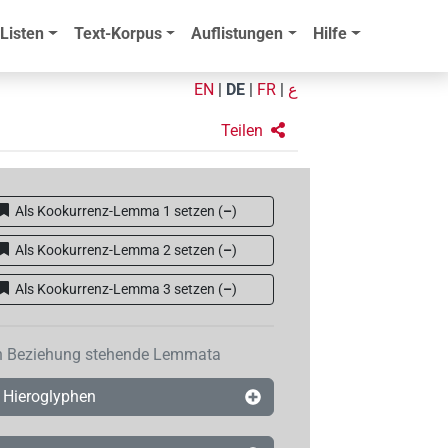
Listen
Text-Korpus
Auflistungen
Hilfe
EN
|
DE
|
FR
|
ع
Teilen
Als Kookurrenz-Lemma 1 setzen
(
–
)
Als Kookurrenz-Lemma 2 setzen
(
–
)
Als Kookurrenz-Lemma 3 setzen
(
–
)
n Beziehung stehende Lemmata
Hieroglyphen