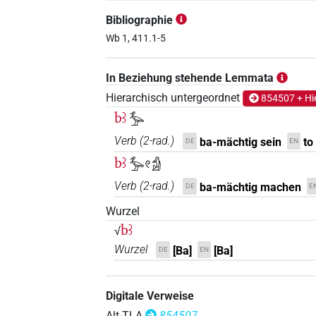
Bibliographie
Wb 1, 411.1-5
In Beziehung stehende Lemmata
Hierarchisch untergeordnet
854507 + Hi
bꜣ
𓅡
Verb
(
2-rad.
)
ba-mächtig sein
to
DE
EN
bꜣ
𓅡𓏲𓀁
Verb
(
2-rad.
)
ba-mächtig machen
DE
E
Wurzel
bꜣ
√
Wurzel
[Ba]
[Ba]
DE
EN
Digitale Verweise
Alt-TLA
854507