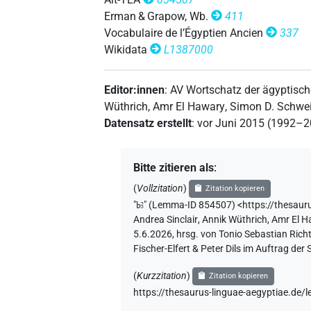
Erman & Grapow, Wb.
411
Vocabulaire de l’Égyptien Ancien
337
Wikidata
L1387000
Editor:innen
:
AV Wortschatz der ägyptisc
Wüthrich
,
Amr El Hawary
,
Simon D. Schwei
Datensatz erstellt
:
vor Juni 2015 (1992–
Bitte zitieren als
:
(
Vollzitation
)
Zitation kopieren
"
bꜣ
"
(Lemma-ID 854507) <https://thesaur
Andrea Sinclair
,
Annik Wüthrich
,
Amr El 
5.6.2026, hrsg. von Tonio Sebastian Ric
Fischer-Elfert & Peter Dils im Auftrag d
(
Kurzzitation
)
Zitation kopieren
https://thesaurus-linguae-aegyptiae.d