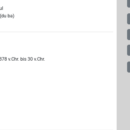
ul
 (du ba)
878
v.Chr.
bis
30
v.Chr.