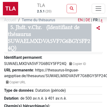
TLA
TLA
2.5.1
(
20
)
Accueil
Terme du thésaurus
EN
|
DE
|
FR
|
ع
5. Jhdt. v.Chr.
(Identifiant de
thésaurus
SUWAELMXDVA5VF7G6BGY5FP2
4Q)
Identifiant permanent
:
SUWAELMXDVA5VF7G6BGY5FP24Q
Copier ID
URL permanente
:
https://thesaurus-linguae-
aegyptiae.de/thesaurus/SUWAELMXDVA5VF7G6BGY5FP24
Copier URL
Type de données
:
Datation (période)
Datation
:
de
500
av. n. è.
à
401
av. n. è.
Chemin(s) hiérarchique(s)
: