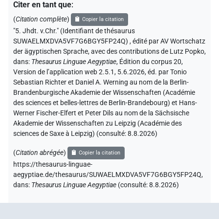
Citer en tant que
:
(
Citation complète
)
Copier la citation
"5. Jhdt. v.Chr." (Identifiant de thésaurus
SUWAELMXDVA5VF7G6BGY5FP24Q)
,
édité par AV Wortschatz
der ägyptischen Sprache
,
avec des contributions de
Lutz Popko
,
dans
:
Thesaurus Linguae Aegyptiae
,
Édition du corpus 20,
Version de l’application web 2.5.1, 5.6.2026, éd. par Tonio
Sebastian Richter et Daniel A. Werning au nom de la Berlin-
Brandenburgische Akademie der Wissenschaften (Académie
des sciences et belles-lettres de Berlin-Brandebourg) et Hans-
Werner Fischer-Elfert et Peter Dils au nom de la Sächsische
Akademie der Wissenschaften zu Leipzig (Académie des
sciences de Saxe à Leipzig) (consulté:
8.8.2026
)
(
Citation abrégée
)
Copier la citation
https://thesaurus-linguae-
aegyptiae.de/thesaurus/SUWAELMXDVA5VF7G6BGY5FP24Q,
dans
:
Thesaurus Linguae Aegyptiae
(
consulté
:
8.8.2026
)