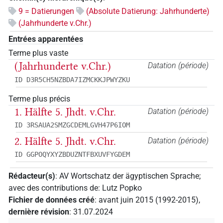
9 = Datierungen
(Absolute Datierung: Jahrhunderte)
(Jahrhunderte v.Chr.)
Entrées apparentées
Terme plus vaste
(Jahrhunderte v.Chr.)
Datation (période)
ID D3R5CH5NZBDA7IZMCKKJPWYZKU
Terme plus précis
1. Hälfte 5. Jhdt. v.Chr.
Datation (période)
ID 3RSAUA2SMZGCDEMLGVH47P6IOM
2. Hälfte 5. Jhdt. v.Chr.
Datation (période)
ID GGPOQYXYZBDUZNTFBXUVFYGDEM
Rédacteur(s)
:
AV Wortschatz der ägyptischen Sprache
;
avec des contributions de
:
Lutz Popko
Fichier de données créé
:
avant juin 2015 (1992-2015)
,
dernière révision
:
31.07.2024