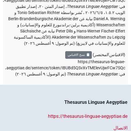
،
aegyptiae.de/sentence/token/IBUBd5QSvXvTMElevUjwFCw7SQc
ي
:
Thesaurus Linguae Aegyptiae
،
إصدار المتن ٢٠، إصدار تطبيق
الويب ۱.٥.٢، ٢٠٢٦/٦/٥ ، نُشر بواسطة Tonio Sebastian Richter و
Daniel A. Werning نيابة عن Berlin-Brandenburgische Akademie der
Wissenschaften (أكاديمية برلين-براندنبورغ للعلوم والإنسانيات) و
Hans-Werner Fischer-Elfert و Peter Dils نيابة عن Sächsische
Akademie der Wissenschaften zu Leipzig (الأكاديمية الساكسونية
لعلوم والإنسانيات في لايبزيغ) (تم الوصول:
٩ أغسطس ٢٠٢٦
)
الاقتباس المختصر
)
نسخ الاقتباس
https://thesaurus-linguae
aegyptiae.de/sentence/token/IBUBd5QSvXvTMElevUjwFCw7SQc
ي
:
Thesaurus Linguae Aegyptiae
(
تم الوصول
:
٩ أغسطس ٢٠٢٦
)
Thesaurus Linguae Aegypti
https://thesaurus-linguae-aegyptiae.
اتصال