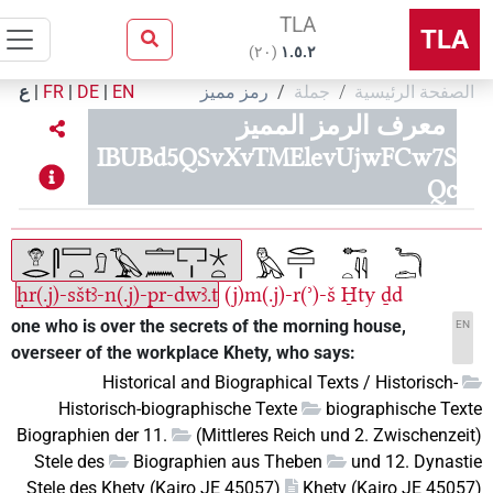
TLA
TLA
)
٢٠
(
۱.٥.٢
لصفحة الرئيسية
جملة
رمز مميز
EN
|
DE
|
FR
|
ع
معرف الرمز المميز
IBUBd5QSvXvTMElevUjwFCw7S
Qc
ḥr(.j)-sštꜣ-n(.j)-pr-dwꜣ.t
(j)m(.j)-r(ʾ)-š
H̱ty
ḏd
one who is over the secrets of the morning house,
E
overseer of the workplace Khety, who says:
Historical and Biographical Texts / Historisch-
Historisch-biographische Texte
biographische Tex
Biographien der 11.
(Mittleres Reich und 2. Zwischenzei
Stele des
Biographien aus Theben
und 12. Dynast
Stele des Khety (Kairo JE 45057)
Khety (Kairo JE 4505