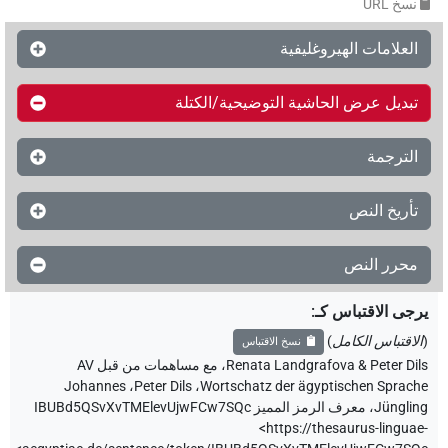
نسخ‏ ‏URL
العلامات الهيروغليفية
تبديل عرض الحاشية التوضيحية/الكتلة
الترجمة
تأريخ النص
محرر النص
رجى الاقتباس كـ
:
الاقتباس الكامل
)
نسخ الاقتباس
Renata Landgrafova & Peter Dil
،
مع مساهمات من قبل
AV
Johannes
،
Peter Dils
،
Wortschatz der ägyptischen Sprach
Jünglin
،
معرف الرمز المميز IBUBd5QSvXvTMElevUjwFCw7SQc
<https://thesaurus-linguae