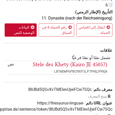
6
تأريخ (الإطار الزمني)
:
11. Dynastie (nach der Reichseinigun
انتقال إلى/اقتباس
رقم الجملة 6 في
البيانات
لجملة
السياق
الوصفية للنص
اقات
شمل نصًا أو نصًا فرعيًّا
Stele des Khety (Kairo JE 45057)
نص
LBTWDWP6PBCMXP3LP7PHQJPHQA
رف دائم
:
IBUBd5QSvXvTMElevUjwFCw7SQc
نسخ المعرف
‏ ‏URL‏ دائم
:
https://thesaurus-linguae-
aegyptiae.de/sentence/token/IBUBd5QSvXvTMElevUjwFCw7S