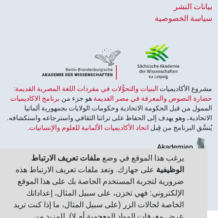
انات النشر
اسة الخصوصية
روع الأكاديميات ‏
البنيات والتحوُّلات في مفردات اللغة المصرية القديمة:
ارة النصوص والمعرفة في مصر القديمة
هو جزء من
برنامج الاكاديميات
ممول من قبل الحكومة الاتحادية وحكومات الولايات بجمهورية ألمانيا
اتحادية، وهو يهدف إلى الحفاظ على تراثنا الثقافي واسترجاعه واستكشافه.
نسَّق البرنامج من قِبل
اتحاد الأكاديميات الألمانية للعلوم والإنسانيات
‏.
يرغب هذا الموقع في وضع
ملفات تعريف الارتباط
الوظيفية
على جهازك. وتعد ملفات تعريف الارتباط هذه
ضرورية لتجربة المستخدم الخاصة بك على هذا الموقع
الإلكتروني: فهي تخزن، على سبيل المثال، إعداداتك
الخاصة لحالات الزر (على سبيل المثال، ما إذا كنت تريد
عرض معرفات المواد المعجمية أم لا). للمزيد من