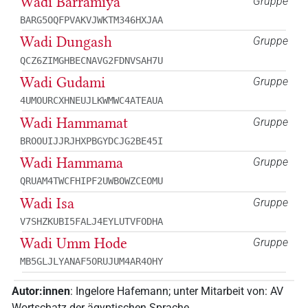
Wadi Barramiya
Gruppe
BARG5OQFPVAKVJWKTM346HXJAA
Wadi Dungash
Gruppe
QCZ6ZIMGHBECNAVG2FDNVSAH7U
Wadi Gudami
Gruppe
4UMOURCXHNEUJLKWMWC4ATEAUA
Wadi Hammamat
Gruppe
BROOUIJJRJHXPBGYDCJG2BE45I
Wadi Hammama
Gruppe
QRUAM4TWCFHIPF2UWBOWZCEOMU
Wadi Isa
Gruppe
V7SHZKUBI5FALJ4EYLUTVFODHA
Wadi Umm Hode
Gruppe
MB5GLJLYANAF5ORUJUM4AR4OHY
Autor:innen
:
Ingelore Hafemann
;
unter Mitarbeit von
:
AV
Wortschatz der ägyptischen Sprache