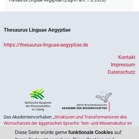
Thesaurus Linguae Aegyptiae
(
Zugriff am
:
7.8.2026
)
Thesaurus Linguae Aegyptiae
https://thesaurus-linguae-aegyptiae.de
Kontakt
Impressum
Datenschutz
Das Akademienvorhaben
„Strukturen und Transformationen des
Wortschatzes der ägyptischen Sprache: Text- und Wissenskultur im
Alten Ägypten‟
ist Teil des von Bund und Ländern geförderten
Diese Seite würde gerne
funktionale Cookies
auf
Akademienprogramms
, das der Erhaltung, Sicherung und