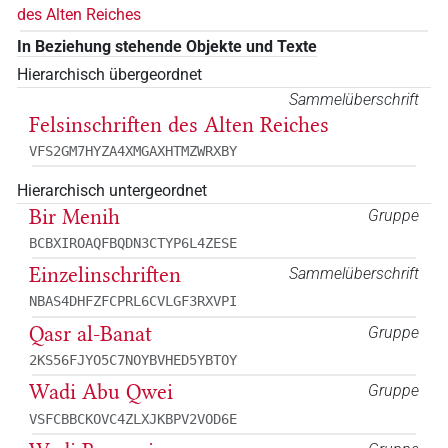
des Alten Reiches
In Beziehung stehende Objekte und Texte
Hierarchisch übergeordnet
Sammelüberschrift
Felsinschriften des Alten Reiches
VFS2GM7HYZA4XMGAXHTMZWRXBY
Hierarchisch untergeordnet
Bir Menih
Gruppe
BCBXIROAQFBQDN3CTYP6L4ZESE
Einzelinschriften
Sammelüberschrift
NBAS4DHFZFCPRL6CVLGF3RXVPI
Qasr al-Banat
Gruppe
2KS56FJYO5C7NOYBVHED5YBTOY
Wadi Abu Qwei
Gruppe
VSFCBBCKOVC4ZLXJKBPV2VOD6E