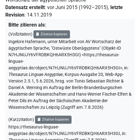
Datensatz erstellt
:
vor Juni 2015 (1992–2015)
,
letzte
Revision
:
14.11.2019
Bitte zitieren als
:
(
Vollzitation
)
Zitation kopieren
Ingelore Hafemann
,
unter Mitarbeit von
AV Wortschatz der
ägyptischen Sprache
,
"Ostwüste Oberägyptens" (
Objekt-ID
N7HJNUJY6VFRDBKQH6ARX5H3GI
)
<https://thesaurus-
linguae-
aegyptiae.de/object/N7HJNUJY6VFRDBKQH6ARX5H3GI>
,
in
:
Thesaurus Linguae Aegyptiae
,
Korpus-Ausgabe 20, Web-App-
Version 2.5.1, 5.6.2026, hrsg. von Tonio Sebastian Richter &
Daniel A. Werning im Auftrag der Berlin-Brandenburgischen
Akademie der Wissenschaften und Hans-Werner Fischer-Elfert &
Peter Dils im Auftrag der Sächsischen Akademie der
Wissenschaften zu Leipzig (Zugriff am:
7.8.2026
)
(
Kurzzitation
)
Zitation kopieren
https://thesaurus-linguae-
aegyptiae.de/object/N7HJNUJY6VFRDBKQH6ARX5H3GI,
in
: