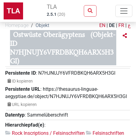
TLA
TLA
2.5.1
(
20
)
Homepage
Objekt
EN
|
DE
|
FR
|
ع
Ostwüste Oberägyptens
(Objekt-
ID
N7HJNUJY6VFRDBKQH6ARX5H3
GI)
Persistente ID
:
N7HJNUJY6VFRDBKQH6ARX5H3GI
ID kopieren
Persistente URL
:
https://thesaurus-linguae-
aegyptiae.de/object/N7HJNUJY6VFRDBKQH6ARX5H3GI
URL kopieren
Datentyp
:
Sammelüberschrift
Hierarchiepfad(e)
:
Rock Inscriptions / Felsinschriften
Felsinschriften