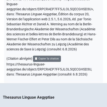
linguae-
aegyptiae.de/object/ERPCRAEP7FF5JLOL5QECGHSD3U>
,
dans
:
Thesaurus Linguae Aegyptiae
,
Édition du corpus 20,
Version de l’application web 2.5.1, 5.6.2026, éd. par Tonio
Sebastian Richter et Daniel A. Werning au nom de la Berlin-
Brandenburgische Akademie der Wissenschaften (Académie
des sciences et belles-lettres de Berlin-Brandebourg) et Hans-
Werner Fischer-Elfert et Peter Dils au nom de la Sächsische
Akademie der Wissenschaften zu Leipzig (Académie des
sciences de Saxe à Leipzig) (consulté:
6.8.2026
)
(
Citation abrégée
)
Copier la citation
https://thesaurus-linguae-
aegyptiae.de/object/ERPCRAEP7FF5JLOL5QECGHSD3U,
dans
:
Thesaurus Linguae Aegyptiae
(
consulté
:
6.8.2026
)
Thesaurus Linguae Aegyptiae