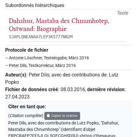
Subordonnés hiérarchiques
Texte
Dahshur, Mastaba des Chnumhotep,
Ostwand: Biographie
SJAPLQNEANAA7LEP3K5777NN2M
Protocole de fichier
– Antonie Löschner, Texteingabe, März 2016
– Peter Dils, Textkorrektur, März 2016
Auteur(s)
:
Peter Dils
;
avec des contributions de
:
Lutz
Popko
Fichier de données créé
:
08.03.2016
,
dernière révision
:
27.04.2023
Citer en tant que
:
(
Citation complète
)
Copier la citation
Peter Dils
,
avec des contributions de
Lutz Popko
,
"Dahshur,
Mastaba des Chnumhotep" (
Identifiant d’objet
ERPCRAEP7FF5JLOL5QECGHSD3U
)
<https://thesaurus-