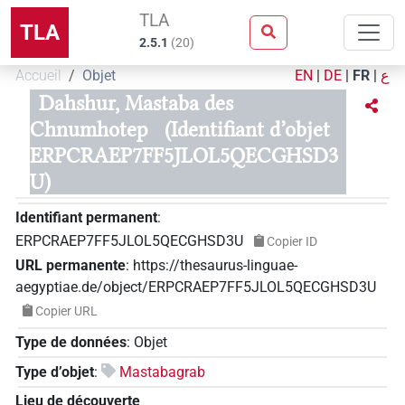
TLA
TLA
2.5.1
(
20
)
Accueil
Objet
EN
|
DE
|
FR
|
ع
Dahshur, Mastaba des
Chnumhotep
(Identifiant d’objet
ERPCRAEP7FF5JLOL5QECGHSD3
U)
Identifiant permanent
:
ERPCRAEP7FF5JLOL5QECGHSD3U
Copier ID
URL permanente
:
https://thesaurus-linguae-
aegyptiae.de/object/ERPCRAEP7FF5JLOL5QECGHSD3U
Copier URL
Type de données
:
Objet
Type d’objet
:
Mastabagrab
Lieu de découverte