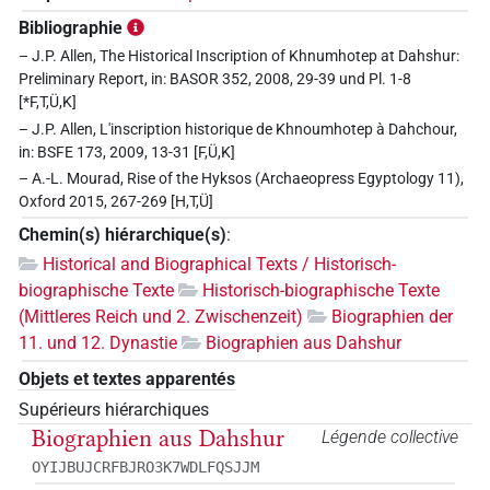
Bibliographie
– J.P. Allen, The Historical Inscription of Khnumhotep at Dahshur:
Preliminary Report, in: BASOR 352, 2008, 29-39 und Pl. 1-8
[*F,T,Ü,K]
– J.P. Allen, L'inscription historique de Khnoumhotep à Dahchour,
in: BSFE 173, 2009, 13-31 [F,Ü,K]
– A.-L. Mourad, Rise of the Hyksos (Archaeopress Egyptology 11),
Oxford 2015, 267-269 [H,T,Ü]
Chemin(s) hiérarchique(s)
:
Historical and Biographical Texts / Historisch-
biographische Texte
Historisch-biographische Texte
(Mittleres Reich und 2. Zwischenzeit)
Biographien der
11. und 12. Dynastie
Biographien aus Dahshur
Objets et textes apparentés
Supérieurs hiérarchiques
Biographien aus Dahshur
Légende collective
OYIJBUJCRFBJRO3K7WDLFQSJJM