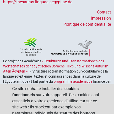
https://thesaurus-linguae-aegyptiae.de
Contact
Impression
Politique de confidentialité
Le projet des Académies
« Strukturen und Transformationen des
Wortschatzes der ägyptischen Sprache: Text- und Wissenskultur im
Alten Ägypten »
(« Structure et transformation du vocabulaire de la
langue égyptienne : textes et connaissances dans la culture de
l’Égypte antique ») fait partie du
programme académique
financé par
le gouvernement fédéral et les gouvernements des Länder de la
Ce site souhaite installer des
cookies
République fédérale d’Allemagne, dont le but est de préserver,
fonctionnels
sur votre appareil. Ces cookies sont
retrouver et explorer notre héritage culturel. Le programme est
essentiels à votre expérience d’utilisateur sur ce
coordonné par l’
Union des académies allemandes des sciences et
site web : ils stockent par exemple vos
des lettres
.
paramètres individuels de statuts des boutons