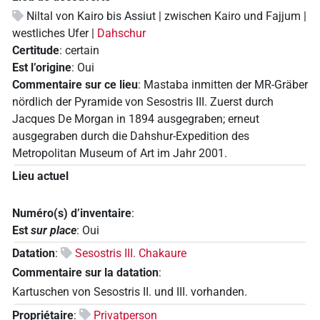
Niltal von Kairo bis Assiut | zwischen Kairo und Fajjum |
westliches Ufer |
Dahschur
Certitude
:
certain
Est l’origine
:
Oui
Commentaire sur ce lieu
:
Mastaba inmitten der MR-Gräber
nördlich der Pyramide von Sesostris III. Zuerst durch
Jacques De Morgan in 1894 ausgegraben; erneut
ausgegraben durch die Dahshur-Expedition des
Metropolitan Museum of Art im Jahr 2001.
Lieu actuel
Numéro(s) d’inventaire
:
Est
sur place
:
Oui
Datation
:
Sesostris III. Chakaure
Commentaire sur la datation
:
Kartuschen von Sesostris II. und III. vorhanden.
Propriétaire
:
Privatperson