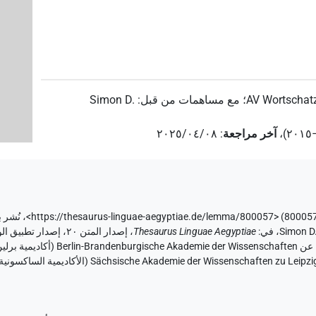
)
1
(
| 1×
TITL
)
1
(
TI
AV Wortschatz
؛
مع مساهمات من قبل
:
Simon D.
)
1
(
TITL(infl. un
،
آخر مراجعة
:
٢٠٢٥/٠٤/٠٨
،
Simon D
،
في
:
Thesaurus Linguae Aegyptiae
،