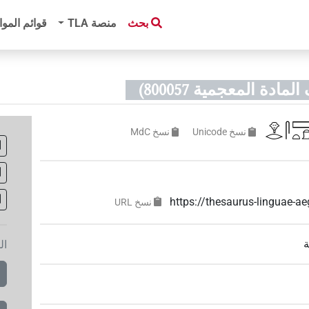
بحث
منصة‏ ‏TLA
قوائم الموا
مادة المعجمية 800057)
𓁷𓂋𓋴𓈙
نسخ‏ ‏Unicode
نسخ‏ ‏MdC
https://thesaurus-linguae-
نسخ‏ ‏URL
ة
ال