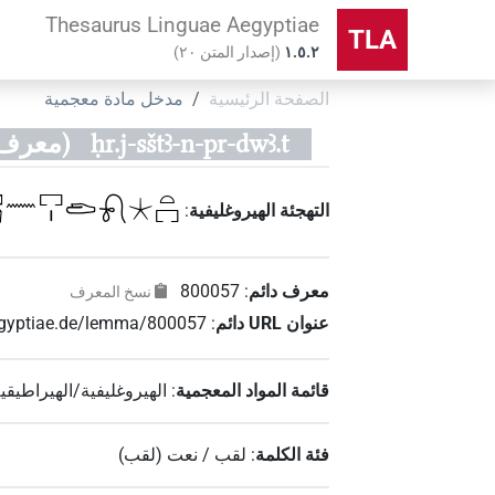
Thesaurus Linguae Aegyptiae
TLA
۱.٥.٢
(
إصدار المتن
٢٠
)
الصفحة الرئيسية
مدخل مادة معجمية
ḥr.j-sštꜣ-n-pr-dwꜣ.t
(معرف ال
𓏏𓍔𓈖𓉐𓏤𓂧𓍯𓇼𓏏𓉐
التهجئة الهيروغليفية
:
معرف دائم
:
800057
نسخ المعرف
عنوان‏ ‏URL‏ دائم
:
aegyptiae.de/lemma/800057
قائمة المواد المعجمية
:
الهيروغليفية/الهيراطيقي
فئة الكلمة
:
لقب / نعت
(
لقب
)