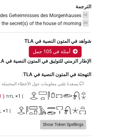
الترجمة
 des Geheimnisses des Morgenhauses
DE
o the secret(s) of the house of morning
EN
شواهد في المتون النصية في ‏TLA
أمثلة في 105 جمل
الإطار الزمني للتوثيق في المتون النصية في ‏TLA
التهجئة في المتون النصية في TLA
:
يسعدنا تلقي معلومات حول الأخطاء المحتملة
𓁷𓂋𓈙𓏏𓋴𓍔𓉐𓂧𓍯𓏏𓇼
1
(
| 1×
TITL
𓁷𓂋𓋴𓈙𓏏𓍔𓄿𓈖𓂧𓉐𓏤𓍯𓇼𓏏𓉐
| 1×
L
𓁷𓂋𓋴𓈙𓏏𓍔𓄿𓈖𓉐𓏤𓂧𓍯𓇼𓏏𓉐
Show Token Spellings
 1×