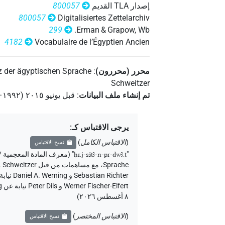
إصدار‏ ‏TLA‏ القديم
800057
[]𓍯𓇼𓏏𓉐
)
1
(
| 1×
TITL
800057
Digitalisiertes Zettelarchiv
299
Erman & Grapow, Wb.
𓁷𓂋[]𓈙𓏏𓍔𓈖𓉐𓂧𓍯𓇼[]𓉐
4182
Vocabulaire de l’Égyptien Ancien
𓁷𓂋𓋴𓈙𓏏𓍔𓄿𓈖[]𓍯[]𓉐
| 1×
TL
محرر (محررون)
:
 der ägyptischen Sprache
𓁷𓂋𓋴𓈙𓏏𓍔𓈖𓉐[]𓇼𓍯
Schweitzer
| 1×
edited)
تم إنشاء ملف البيانات
:
قبل يونيو ۲۰۱٥ (۱۹۹۲–۲۰۱٥)
يرجى الاقتباس كـ
:
(
الاقتباس الكامل
)
نسخ الاقتباس
"
ḥr.j-sštꜣ-n-pr-dwꜣ.t
"
(معرف المادة المعجمية 800057) <https://thesaurus-linguae-aegyptiae.de/lemma/800057>
Sprache
،
مع مساهمات من قبل
. Schweitzer
Werner Fischer-Elfert و Peter Dils نيابة عن Sächsische Akademie der Wissenschaften zu Leipzig (الأكاديمية الساكسونية للعلوم والإنسانيات في لايبزيغ) (تم الوصول:
٨ أغسطس ٢٠٢٦
)
(
الاقتباس المختصر
)
نسخ الاقتباس