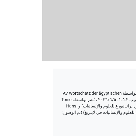
نُشر بواسطة AV Wortschatz der ägyptischen
إصدار المتن ٢٠، إصدار تطبيق الويب ۱.٥.٢، ٢٠٢٦/٦/٥ ، نُشر بواسطة Tonio
Sebastian Richter و Daniel A. Werning نيابة عن Berlin-Brandenburgische Akademie der Wissenschaften (أكاديمية برلين-براندنبورغ للعلوم والإنسانيات) و Hans-