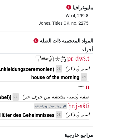
𓁷𓂋𓋴𓈙𓏏𓍔𓄿𓈖𓉐𓏤𓧷𓍯𓇼𓏏𓉐
| 1×
ببليوغرافيا
𓁷𓂋𓋴𓈙𓏏𓍔𓄿𓏝𓈖𓉐𓏤𓇼𓏏
Wb 4, 299.8
| 1×
TL
Jones, Titles OK, no. 2275
𓁷𓂋𓋴𓈙𓏏𓍔𓈖𓉐
)
1
(
| 1×
TITL
المواد المعجمية ذات الصلة
𓁷𓂋𓋴𓈙𓏏𓍔𓈖𓉐𓂧𓍯𓇼
| 1×
TITL
أجزاء
pr-dwꜣ.t
𓉐𓏤𓂧𓍯𓇼𓏏𓉐
𓁷𓂋𓋴𓈙𓏏𓍔𓈖𓉐𓂧𓍯𓇼𓏏𓉐
| 2×
L
اسم
(
مذكر
)
 Ankleidungszeremonien)
DE
𓁷𓂋𓋴𓈙𓏏𓍔𓈖𓉐𓏤𓂧𓍯𓇼𓏏𓉐
house of the morning
EN
| 4×
L
n
𓈖
𓁷𓂋𓋴𓈙𓏏𓍔𓉐𓏤𓂧𓍯𓇼𓏏𓉐
(
| 1×
TITL
صفة
(
نسبة مشتقة من حرف جر
)
abel)]
DE
ḥr.j-sštꜣ
الهيروغليفية/الهيراطيقية
اسم
(
مذكر
)
Hüter des Geheimnisses
DE
[]𓂋𓋴[]𓏏𓍔𓉐𓍯𓂧𓇼𓏏𓉐
| 1×
[]𓈙𓏏𓍔𓈖𓉐𓏤𓂧𓍯𓇼𓏏𓉐
| 1×
TITL
مراجع خارجية