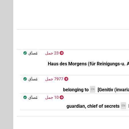
)
1
(
TITL
)
1
(
TI
)
1
(
23 جمل
مُصدَّق
)
2
،
1
(
TIT
Haus des Morgens (für Reinigungs-u.
)
4
،
3
،
2
،
1
(
TIT
7977 جمل
مُصدَّق
)
1
belonging to
[Genitiv (invari
EN
10 جمل
مُصدَّق
guardian, chief of secrets
EN
)
1
(
TITL
)
1
(