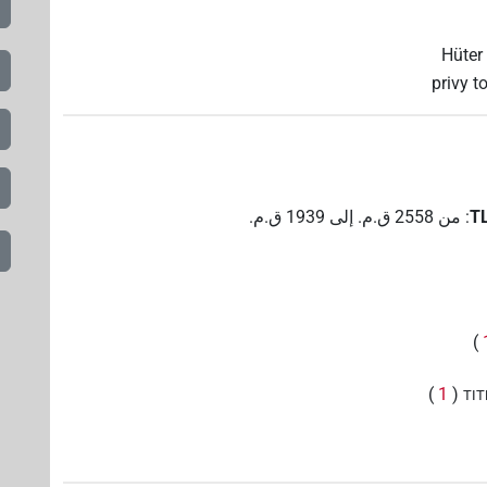
Hüter
privy t
:
من
2558
ق.م.
إلى
1939
ق.م.
)
)
1
(
TIT
)
1
(
|
TITL